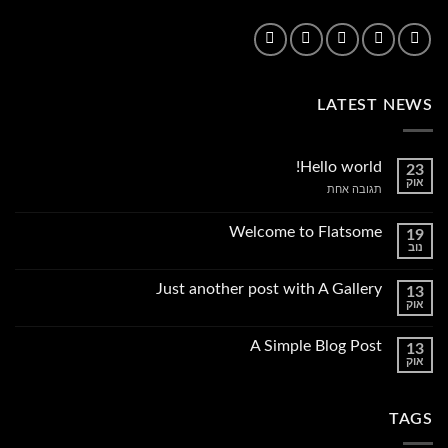
LATEST NEWS
Hello world!
23
אוק
על
תגובה אחת
Hello
world!
Welcome to Flatsome
19
נוב
אין
תגובות
על
Just another post with A Gallery
13
Welcome
אוק
to
אין
Flatsome
תגובות
על
A Simple Blog Post
13
Just
אוק
another
אין
post
תגובות
with
על
A
A
Gallery
TAGS
Simple
Blog
Post