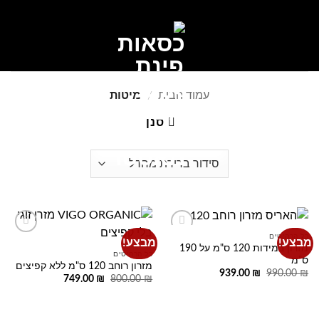
Ski
t
conten
0
עמוד הבית
/
מיטות
סנן
כל הרהיטים
מבצע!
מבצע!
Add to
Add to
מזרון במידות 120 ס"מ על 190
wishlist
wishlist
כל הרהיטים
ס"מ
מזרון רוחב 120 ס"מ ללא קפיצים
המחיר
המחיר
939.00
₪
990.00
₪
המחיר
המחיר
749.00
₪
800.00
₪
המקורי
הנוכחי
המקורי
הנוכחי
היה:
הוא:
היה:
הוא:
939.00 ₪.
990.00 ₪.
749.00 ₪.
800.00 ₪.