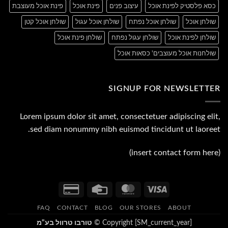
כסא פלסטיק לפינת אוכל
עיצוב פנים
פינת אוכל
פינת אוכל מעוצבת
שולחן אוכל
שולחן אוכל נפתח
שולחן אוכל עגול
שולחן אוכל קטן
שולחן לפינת אוכל
שולחן עגול נפתח
שולחן פינת אוכל
שולחנות אוכל מעוצבים' כסאות אוכל
SIGNUP FOR NEWSLETTER
Lorem ipsum dolor sit amet, consectetuer adipiscing elit,
sed diam nonummy nibh euismod tincidunt ut laoreet.
(insert contact form here)
Credit
Credit
MasterCard
Visa
Card
Card
FAQ
CONTACT
BLOG
OUR STORES
ABOUT
2
Copyright [SM_current_year] ©
טורבו טרוול בע"מ