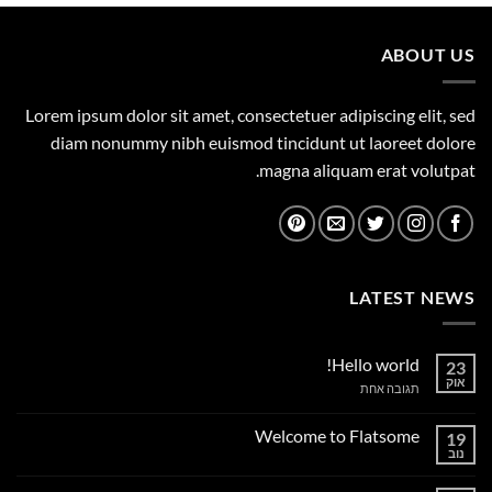
1,149.00 ₪.
1,500.00 ₪.
ABOUT US
Lorem ipsum dolor sit amet, consectetuer adipiscing elit, sed
diam nonummy nibh euismod tincidunt ut laoreet dolore
magna aliquam erat volutpat.
LATEST NEWS
Hello world!
23
אוק
על
תגובה אחת
Hello
world!
Welcome to Flatsome
19
נוב
אין
תגובות
על