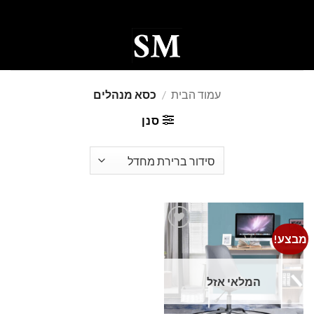
Ski
t
conten
0
עמוד הבית
/
כסא מנהלים
סנן
מבצע!
Add to
wishlist
המלאי אזל