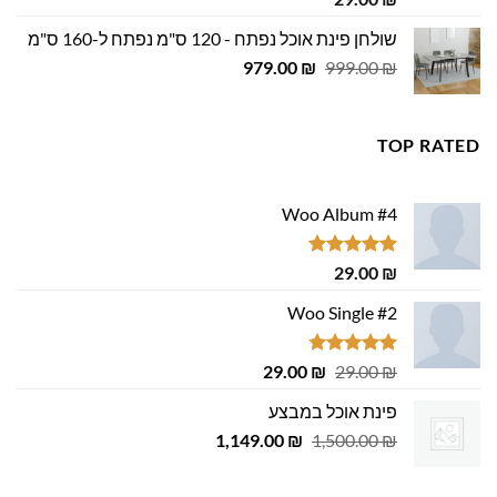
מתוך 5
שולחן פינת אוכל נפתח - 120 ס"מ נפתח ל-160 ס"מ
המחיר
המחיר
979.00
₪
999.00
₪
המקורי
הנוכחי
היה:
הוא:
979.00 ₪.
999.00 ₪.
TOP RATED
Woo Album #4
דורג
5.00
29.00
₪
מתוך 5
Woo Single #2
דורג
4.75
המחיר
המחיר
29.00
₪
29.00
₪
מתוך 5
המקורי
הנוכחי
פינת אוכל במבצע
היה:
הוא:
המחיר
המחיר
1,149.00
29.00 ₪.
29.00 ₪.
₪
1,500.00
₪
המקורי
הנוכחי
היה:
הוא: