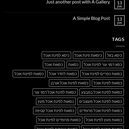
Just another post with A Gallery
13
Welcome
to
אוק
אין
Flatsome
תגובות
על
A Simple Blog Post
13
Just
another
אוק
אין
post
תגובות
with
על
A
A
Gallery
TAGS
Simple
Blog
Post
כיסא בזול
כיסאות פינת אוכל
כיסא לפינת אוכל
כסא דמוי עור לפינת אוכל
כסאות
כסאות אוכל
כסאות כפריים לפינת אוכל
כסאות לחדר אוכל
כסאות לפינות אוכל
כסאות לפינת אוכל
כסאות לפינת אוכל אורבן
כסאות לפינת אוכל במבצע
כסאות לפינת אוכל דמוי עור
כסאות לפינת אוכל מעוצבים
כסאות לפינת אוכל מעץ
כסאות לפינת אוכל מרופדים
כסאות לפינת אוכל קטיפה
כסאות מעץ לפינת אוכל
כסאות מרופדים לפינת אוכל
כסאות מתכת לפינת אוכל
כסאות נערמים לפינת אוכל