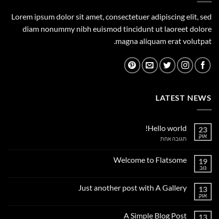
Lorem ipsum dolor sit amet, consectetuer adipiscing elit, sed
diam nonummy nibh euismod tincidunt ut laoreet dolore
magna aliquam erat volutpat.
LATEST NEWS
Hello world!
23
אוק
על
תגובה אחת
Hello
world!
Welcome to Flatsome
19
נוב
אין
תגובות
על
Just another post with A Gallery
13
Welcome
to
אוק
אין
Flatsome
תגובות
על
A Simple Blog Post
13
Just