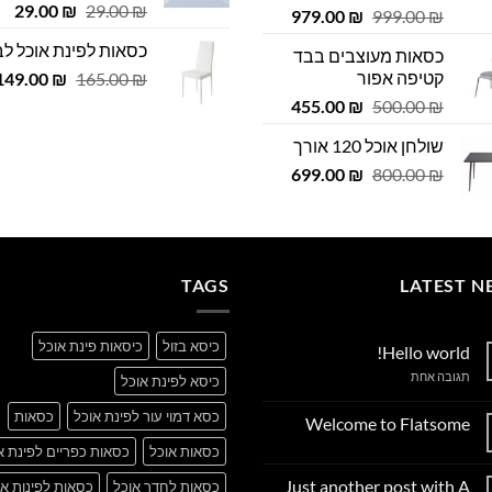
דורג
4.75
המחיר
המ
29.00
₪
29.00
₪
המחיר
המחיר
979.00
₪
999.00
₪
מתוך 5
המקורי
הנ
המקורי
הנוכחי
כסאות לפינת אוכל לב
כסאות מעוצבים בבד
היה:
הוא
היה:
הוא:
קטיפה אפור
המחיר
 ₪.
149.00
29.00 ₪.
₪
165.00
₪
979.00 ₪.
999.00 ₪.
המקורי
המחיר
המחיר
455.00
₪
500.00
₪
היה:
המקורי
הנוכחי
שולחן אוכל 120 אורך
165.00 ₪.
היה:
הוא:
המחיר
המחיר
455.00 ₪.
699.00
500.00 ₪.
₪
800.00
₪
המקורי
הנוכחי
היה:
הוא:
699.00 ₪.
800.00 ₪.
TAGS
LATEST N
כיסא בזול
כיסאות פינת אוכל
Hello world!
על
תגובה אחת
כיסא לפינת אוכל
Hello
world!
כסא דמוי עור לפינת אוכל
כסאות
Welcome to Flatsome
אין
כסאות אוכל
כסאות כפריים לפינת א
תגובות
על
Just another post with A
כסאות לחדר אוכל
כסאות לפינות או
Welcome