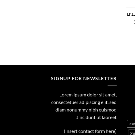
חיר
וכחי
נים
:
המחיר
29.00
הנוכחי
הוא:
149.00 ₪.
SIGNUP FOR NEWSLETTER
Lorem ipsum dolor sit amet,
consectetuer adipiscing elit, sed
diam nonummy nibh euismod
tincidunt ut laoreet.
וכל
(insert contact form here)
כל