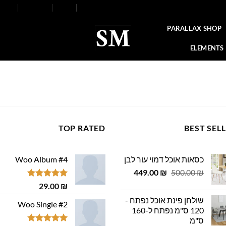
FAQ
Contact
Blog
Our Stores
About
PARALLAX SHOP
ELEMENTS
TOP RATED
BEST SEL
כסאות אוכל דמוי עור לבן
Woo Album #4
המחיר
המחיר
449.00
₪
500.00
₪
המקורי
הנוכחי
דורג
5.00
29.00
₪
היה:
הוא:
מתוך 5
שולחן פינת אוכל נפתח -
449.00 ₪.
500.00 ₪.
Woo Single #2
120 ס"מ נפתח ל-160
ס"מ