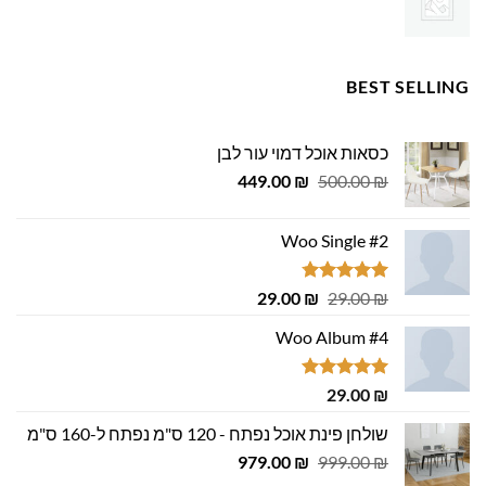
BEST SELLING
כסאות אוכל דמוי עור לבן
המחיר
המחיר
449.00
₪
500.00
₪
המקורי
הנוכחי
היה:
הוא:
Woo Single #2
449.00 ₪.
500.00 ₪.
דורג
4.75
המחיר
המחיר
29.00
₪
29.00
₪
מתוך 5
המקורי
הנוכחי
Woo Album #4
היה:
הוא:
29.00 ₪.
29.00 ₪.
דורג
5.00
29.00
₪
מתוך 5
שולחן פינת אוכל נפתח - 120 ס"מ נפתח ל-160 ס"מ
המחיר
המחיר
979.00
₪
999.00
₪
המקורי
הנוכחי