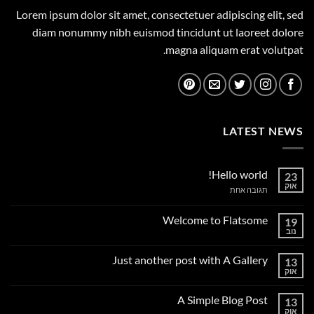
Lorem ipsum dolor sit amet, consectetuer adipiscing elit, sed
diam nonummy nibh euismod tincidunt ut laoreet dolore
magna aliquam erat volutpat.
LATEST NEWS
Hello world!
23
אוק
על
תגובה אחת
Hello
world!
Welcome to Flatsome
19
נוב
אין
תגובות
על
Just another post with A Gallery
13
Welcome
to
אוק
אין
Flatsome
תגובות
על
A Simple Blog Post
13
Just
another
אוק