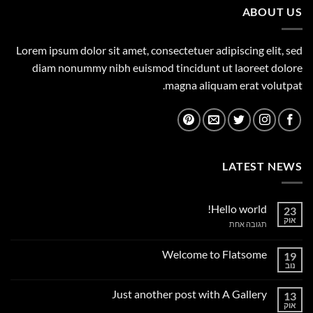
ABOUT US
Lorem ipsum dolor sit amet, consectetuer adipiscing elit, sed
diam nonummy nibh euismod tincidunt ut laoreet dolore
magna aliquam erat volutpat.
LATEST NEWS
Hello world!
23
אוק
על
תגובה אחת
Hello
world!
Welcome to Flatsome
19
נוב
אין
תגובות
על
Just another post with A Gallery
13
Welcome
to
אוק
אין