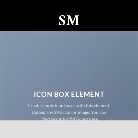
Ski
t
conten
0
ICON BOX ELEMENT
Create simple icon boxes with this element.
Upload any SVG icon or image. You can
find beautiful SVG icons here: