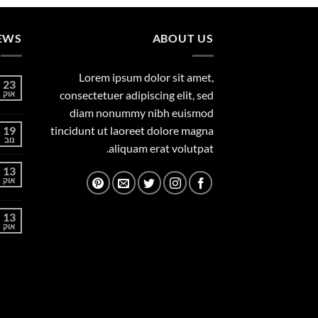
EWS
ABOUT US
Lorem ipsum dolor sit amet,
23
consectetuer adipiscing elit, sed
אוק
diam nonummy nibh euismod
19
tincidunt ut laoreet dolore magna
נוב
aliquam erat volutpat.
13
אוק
13
אוק