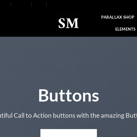
FAQ
Contact
Blog
Our Stores
About
PARALLAX SHOP
ELEMENTS
Buttons
tiful Call to Action buttons with the amazing Bu
PRIMARY BUTTON