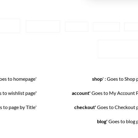
ARGE
NORMAL
SMALL
SMALLER
X SM
X LARG
Goes to homepage
'
shop
' : Goes to Shop 
s to wishlist page
'wishlist
account'
Goes to My Account 
s to page by Title.
'
checkout'
Goes to Checkout 
blog'
Goes to blog 