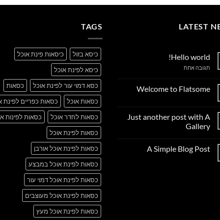
TAGS
LATEST N
כיסא בזול
כיסאות פינת אוכל
Hello world!
על
תגובה אחת
כיסא לפינת אוכל
Hello
world!
כסא דמוי עור לפינת אוכל
כסאות
Welcome to Flatsome
אין
כסאות אוכל
כסאות כפריים לפינת א
תגובות
על
Just another post with A
כסאות לחדר אוכל
כסאות לפינות או
Welcome
to
Gallery
Flatsome
כסאות לפינת אוכל
אין
תגובות
A Simple Blog Post
כסאות לפינת אוכל אורבן
על
Just
אין
another
כסאות לפינת אוכל במבצע
תגובות
post
על
with
A
כסאות לפינת אוכל דמוי עור
A
Simple
Gallery
Blog
כסאות לפינת אוכל מעוצבים
Post
כסאות לפינת אוכל מעץ