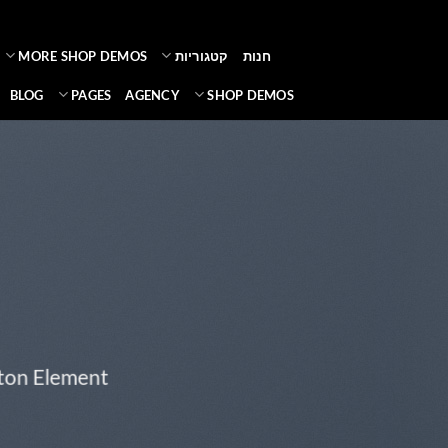
Ski
t
חנות
קטגוריות
MORE SHOP DEMOS
conten
BLOG
PAGES
AGENCY
SHOP DEMOS
tton Element