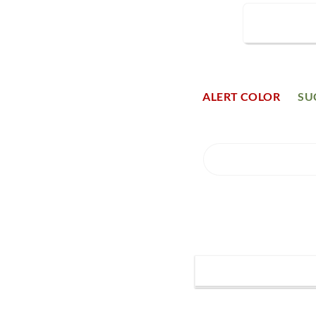
LARGE 
ALERT COLOR
SU
CIRCLE BUTTO
CIRCLE BUTTO
SMALL SHADO