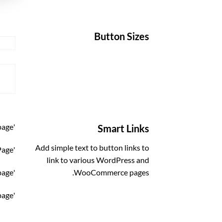
Button Sizes
ALL
E
page
'
Smart Links
Add simple text to button links to
Page
'
link to various WordPress and
page
'
WooCommerce pages.
page
'