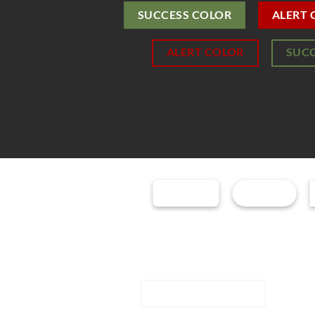
SUCCESS COLOR
ALERT 
ALERT COLOR
SUCC
SHADE
GLOSS
REVE
REVEAL RIGHT