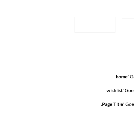
LARGER
L
home
' 
' Goe
Page Title
' Goe