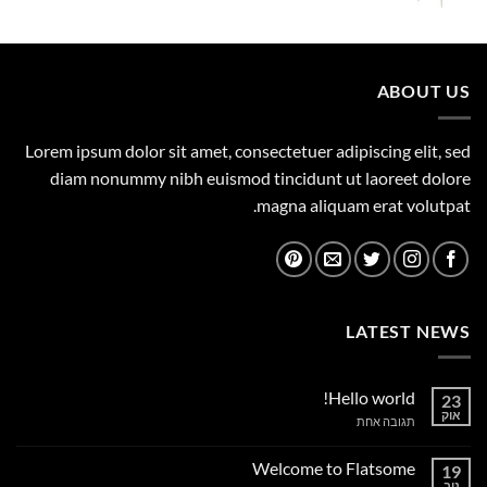
המקורי
הנוכחי
היה:
הוא:
359.00 ₪.
450.00 ₪.
ABOUT US
Lorem ipsum dolor sit amet, consectetuer adipiscing elit, sed
diam nonummy nibh euismod tincidunt ut laoreet dolore
magna aliquam erat volutpat.
LATEST NEWS
Hello world!
23
אוק
על
תגובה אחת
Hello
world!
Welcome to Flatsome
19
נוב