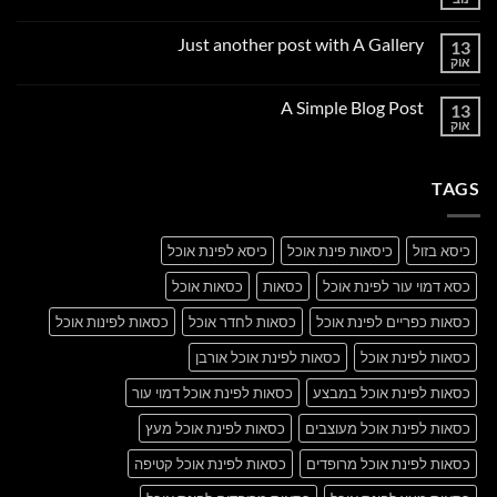
אין
תגובות
על
Just another post with A Gallery
13
Welcome
to
אוק
אין
Flatsome
תגובות
על
A Simple Blog Post
13
Just
another
אוק
אין
post
תגובות
with
על
A
A
Gallery
TAGS
Simple
Blog
Post
כיסא בזול
כיסאות פינת אוכל
כיסא לפינת אוכל
כסא דמוי עור לפינת אוכל
כסאות
כסאות אוכל
כסאות כפריים לפינת אוכל
כסאות לחדר אוכל
כסאות לפינות אוכל
כסאות לפינת אוכל
כסאות לפינת אוכל אורבן
כסאות לפינת אוכל במבצע
כסאות לפינת אוכל דמוי עור
כסאות לפינת אוכל מעוצבים
כסאות לפינת אוכל מעץ
כסאות לפינת אוכל מרופדים
כסאות לפינת אוכל קטיפה