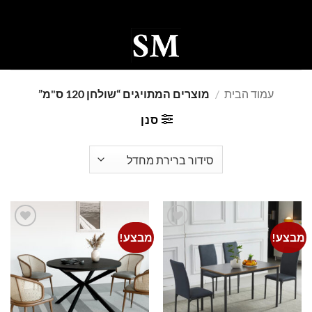
Ski
t
conten
0
עמוד הבית
/
מוצרים המתויגים “שולחן 120 ס"מ”
סנן
מבצע!
מבצע!
Add to
Add to
wishlist
wishlist