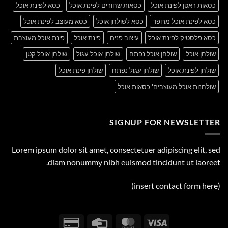
כסאות ראטן לפינת אוכל
כסאות שחורים לפינת אוכל
כסא לפינת אוכל
כסא לפינת אוכל מרופד
כסא לשולחן אוכל
כסא מעוצב לפינת אוכל
כסא פלסטיק לפינת אוכל
עיצוב פנים
פינת אוכל
פינת אוכל מעוצבת
שולחן אוכל
שולחן אוכל נפתח
שולחן אוכל עגול
שולחן אוכל קטן
שולחן לפינת אוכל
שולחן עגול נפתח
שולחן פינת אוכל
שולחנות אוכל מעוצבים' כסאות אוכל
SIGNUP FOR NEWSLETTER
Lorem ipsum dolor sit amet, consectetuer adipiscing elit, sed
diam nonummy nibh euismod tincidunt ut laoreet.
(insert contact form here)
Credit
Credit
MasterCard
Visa