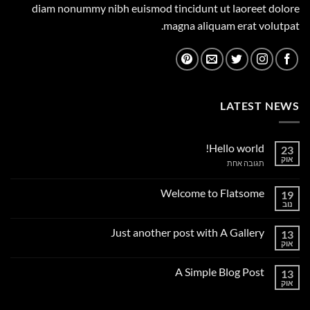
diam nonummy nibh euismod tincidunt ut laoreet dolore
magna aliquam erat volutpat.
LATEST NEWS
Hello world!
23
אוק
על
תגובה אחת
Hello
world!
Welcome to Flatsome
19
נוב
אין
תגובות
על
Just another post with A Gallery
13
Welcome
to
אוק
אין
Flatsome
תגובות
על
A Simple Blog Post
13
Just
another
אוק
אין
post
תגובות
with
על
A