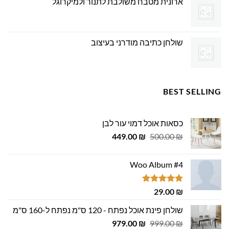
ארונית מטבח משולבת לתנור ולמיקרוגל
שולחן כתיבה מודרני בעיצוב
BEST SELLING
כסאות אוכל דמוי עור לבן
המחיר
המחיר
449.00
₪
500.00
₪
המקורי
הנוכחי
היה:
הוא:
Woo Album #4
449.00 ₪.
500.00 ₪.
דורג
5.00
29.00
₪
מתוך 5
שולחן פינת אוכל נפתח - 120 ס"מ נפתח ל-160 ס"מ
המחיר
המחיר
979.00
₪
999.00
₪