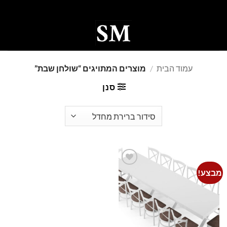
Ski
t
conten
0
עמוד הבית
/
מוצרים המתויגים “שולחן שבת”
סנן
מבצע!
Add to
wishlist