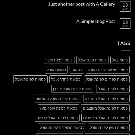
על
Just another post with A Gallery
13
Welcome
to
אוק
אין
Flatsome
תגובות
על
A Simple Blog Post
13
Just
another
אוק
אין
post
תגובות
with
על
A
A
Gallery
TAGS
Simple
Blog
Post
כיסא בזול
כיסאות פינת אוכל
כיסא לפינת אוכל
כסא דמוי עור לפינת אוכל
כסאות
כסאות אוכל
כסאות כפריים לפינת אוכל
כסאות לחדר אוכל
כסאות לפינות אוכל
כסאות לפינת אוכל
כסאות לפינת אוכל אורבן
כסאות לפינת אוכל במבצע
כסאות לפינת אוכל דמוי עור
כסאות לפינת אוכל מעוצבים
כסאות לפינת אוכל מעץ
כסאות לפינת אוכל מרופדים
כסאות לפינת אוכל קטיפה
כסאות מעץ לפינת אוכל
כסאות מרופדים לפינת אוכל