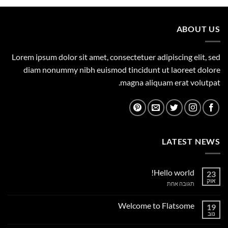
449.00 ₪.
500.00 ₪.
ABOUT US
Lorem ipsum dolor sit amet, consectetuer adipiscing elit, sed
diam nonummy nibh euismod tincidunt ut laoreet dolore
magna aliquam erat volutpat.
LATEST NEWS
Hello world!
23
אוק
על
תגובה אחת
Hello
world!
Welcome to Flatsome
19
נוב
אין
תגובות