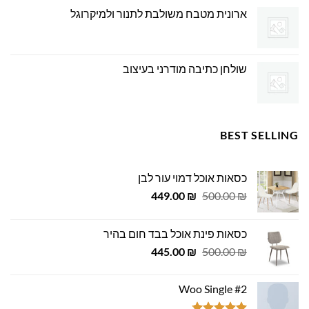
ארונית מטבח משולבת לתנור ולמיקרוגל
שולחן כתיבה מודרני בעיצוב
BEST SELLING
כסאות אוכל דמוי עור לבן
המחיר
המחיר
449.00
₪
500.00
₪
המקורי
הנוכחי
היה:
הוא:
כסאות פינת אוכל בבד חום בהיר
449.00 ₪.
500.00 ₪.
המחיר
המחיר
445.00
₪
500.00
₪
המקורי
הנוכחי
היה:
הוא:
Woo Single #2
445.00 ₪.
500.00 ₪.