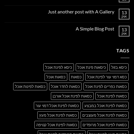
אין
תגובות
על
Just another post with A Gallery
13
Welcome
to
אוק
אין
Flatsome
תגובות
על
A Simple Blog Post
13
Just
another
אוק
אין
post
תגובות
with
על
A
A
Gallery
TAGS
Simple
Blog
Post
כיסא בזול
כיסאות פינת אוכל
כיסא לפינת אוכל
כסא דמוי עור לפינת אוכל
כסאות
כסאות אוכל
כסאות כפריים לפינת אוכל
כסאות לחדר אוכל
כסאות לפינות אוכל
כסאות לפינת אוכל
כסאות לפינת אוכל אורבן
כסאות לפינת אוכל במבצע
כסאות לפינת אוכל דמוי עור
כסאות לפינת אוכל מעוצבים
כסאות לפינת אוכל מעץ
כסאות לפינת אוכל מרופדים
כסאות לפינת אוכל קטיפה