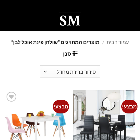
Ski
t
conten
0
עמוד הבית
/
מוצרים המתויגים “שולחן פינת אוכל לבן”
סנן
מבצע!
מבצע!
Add to
Add to
wishlist
wishlist