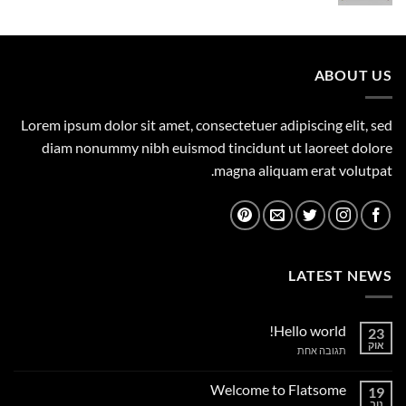
המקורי
הנוכחי
היה:
הוא:
1,149.00 ₪.
1,500.00 ₪.
ABOUT US
Lorem ipsum dolor sit amet, consectetuer adipiscing elit, sed
diam nonummy nibh euismod tincidunt ut laoreet dolore
magna aliquam erat volutpat.
LATEST NEWS
Hello world!
23
אוק
על
תגובה אחת
Hello
world!
Welcome to Flatsome
19
נוב