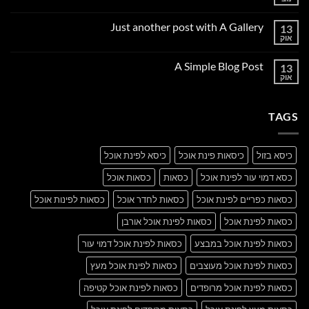
אין
תגובות
על
Just another post with A Gallery
13
Welcome
to
אוק
אין
Flatsome
תגובות
על
A Simple Blog Post
13
Just
another
אוק
אין
post
תגובות
with
על
A
A
Gallery
TAGS
Simple
Blog
Post
כיסא בזול
כיסאות פינת אוכל
כיסא לפינת אוכל
כסא דמוי עור לפינת אוכל
כסאות
כסאות אוכל
כסאות כפריים לפינת אוכל
כסאות לחדר אוכל
כסאות לפינות אוכל
כסאות לפינת אוכל
כסאות לפינת אוכל אורבן
כסאות לפינת אוכל במבצע
כסאות לפינת אוכל דמוי עור
כסאות לפינת אוכל מעוצבים
כסאות לפינת אוכל מעץ
כסאות לפינת אוכל מרופדים
כסאות לפינת אוכל קטיפה