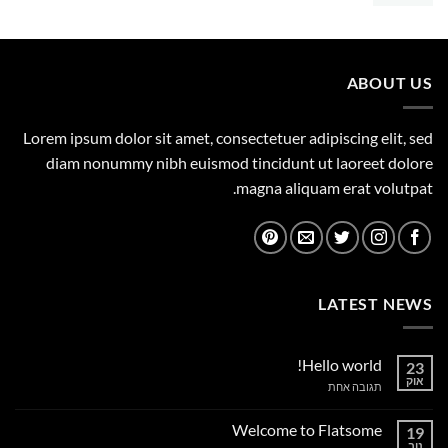
המקורי
הנוכחי
היה:
הוא:
375.00 ₪.
450.00 ₪.
ABOUT US
Lorem ipsum dolor sit amet, consectetuer adipiscing elit, sed
diam nonummy nibh euismod tincidunt ut laoreet dolore
magna aliquam erat volutpat.
LATEST NEWS
Hello world!
23
אוק
על
תגובה אחת
Hello
world!
Welcome to Flatsome
19
נוב