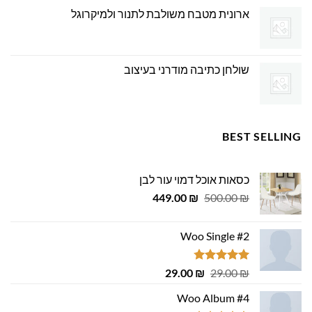
ארונית מטבח משולבת לתנור ולמיקרוגל
שולחן כתיבה מודרני בעיצוב
BEST SELLING
כסאות אוכל דמוי עור לבן
המחיר
המחיר
449.00
₪
500.00
₪
המקורי
הנוכחי
היה:
הוא:
Woo Single #2
449.00 ₪.
500.00 ₪.
דורג
4.75
המחיר
המחיר
29.00
₪
29.00
₪
מתוך 5
המקורי
הנוכחי
Woo Album #4
היה:
הוא: