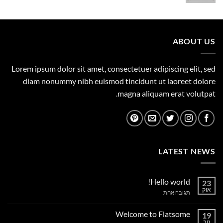
המקורי
הנוכחי
היה:
הוא:
1,149.00 ₪.
1,500.00 ₪.
ABOUT US
Lorem ipsum dolor sit amet, consectetuer adipiscing elit, sed
diam nonummy nibh euismod tincidunt ut laoreet dolore
magna aliquam erat volutpat.
LATEST NEWS
Hello world!
23
אוק
על
תגובה אחת
Hello
world!
Welcome to Flatsome
19
נוב