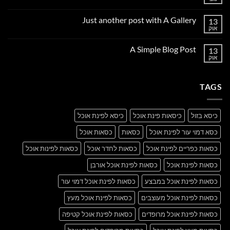
אין
תגובות
על
Just another post with A Gallery
13
Welcome
to
אוק
אין
Flatsome
תגובות
על
A Simple Blog Post
13
Just
another
אוק
אין
post
תגובות
with
על
A
A
Gallery
TAGS
Simple
Blog
Post
כיסא בזול
כיסאות פינת אוכל
כיסא לפינת אוכל
כסא דמוי עור לפינת אוכל
כסאות
כסאות אוכל
כסאות כפריים לפינת אוכל
כסאות לחדר אוכל
כסאות לפינות אוכל
כסאות לפינת אוכל
כסאות לפינת אוכל אורבן
כסאות לפינת אוכל במבצע
כסאות לפינת אוכל דמוי עור
כסאות לפינת אוכל מעוצבים
כסאות לפינת אוכל מעץ
כסאות לפינת אוכל מרופדים
כסאות לפינת אוכל קטיפה