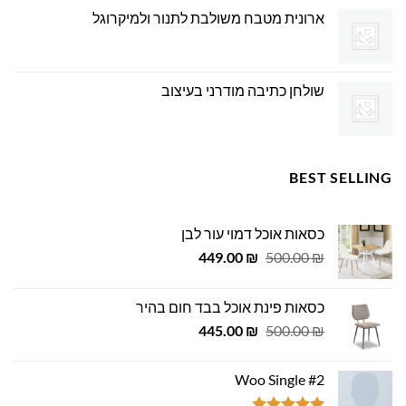
ארונית מטבח משולבת לתנור ולמיקרוגל
שולחן כתיבה מודרני בעיצוב
BEST SELLING
כסאות אוכל דמוי עור לבן
המחיר
המחיר
449.00
₪
500.00
₪
המקורי
הנוכחי
היה:
הוא:
כסאות פינת אוכל בבד חום בהיר
449.00 ₪.
500.00 ₪.
המחיר
המחיר
445.00
₪
500.00
₪
המקורי
הנוכחי
היה:
הוא:
Woo Single #2
445.00 ₪.
500.00 ₪.