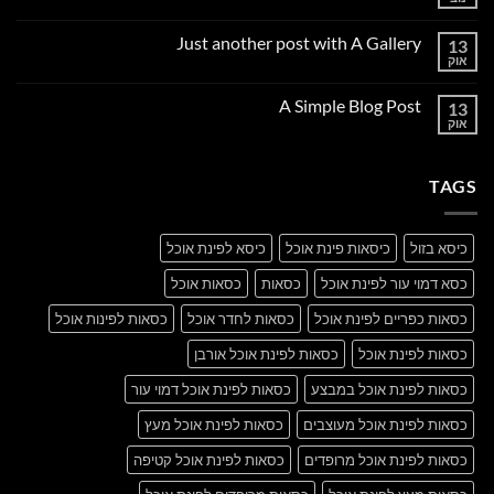
אין
תגובות
על
Just another post with A Gallery
13
Welcome
to
אוק
אין
Flatsome
תגובות
על
A Simple Blog Post
13
Just
another
אוק
אין
post
תגובות
with
על
A
A
Gallery
TAGS
Simple
Blog
Post
כיסא בזול
כיסאות פינת אוכל
כיסא לפינת אוכל
כסא דמוי עור לפינת אוכל
כסאות
כסאות אוכל
כסאות כפריים לפינת אוכל
כסאות לחדר אוכל
כסאות לפינות אוכל
כסאות לפינת אוכל
כסאות לפינת אוכל אורבן
כסאות לפינת אוכל במבצע
כסאות לפינת אוכל דמוי עור
כסאות לפינת אוכל מעוצבים
כסאות לפינת אוכל מעץ
כסאות לפינת אוכל מרופדים
כסאות לפינת אוכל קטיפה