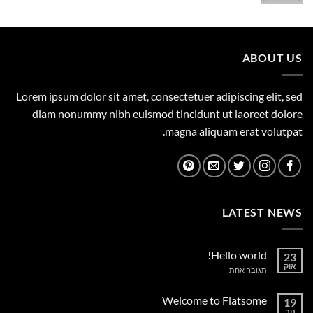
המקורי
הנוכחי
היה:
הוא:
1,149.00 ₪.
1,500.00 ₪.
ABOUT US
Lorem ipsum dolor sit amet, consectetuer adipiscing elit, sed
diam nonummy nibh euismod tincidunt ut laoreet dolore
magna aliquam erat volutpat.
LATEST NEWS
Hello world!
23
אוק
על
תגובה אחת
Hello
world!
Welcome to Flatsome
19
נוב