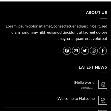
היה:
הוא:
1,699.00 ₪.
1,749.00 ₪.
ABOUT US
Lorem ipsum dolor sit amet, consectetuer adipiscing elit, sed
diam nonummy nibh euismod tincidunt ut laoreet dolore
magna aliquam erat volutpat.
LATEST NEWS
Hello world!
23
אוק
על
תגובה אחת
Hello
world!
Welcome to Flatsome
19
נוב
אין
תגובות
על