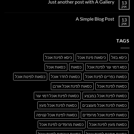
Just another post with A Gallery
13
Welcome
to
אוק
אין
Flatsome
תגובות
על
A Simple Blog Post
13
Just
another
אוק
אין
post
תגובות
with
על
A
A
Gallery
TAGS
Simple
Blog
Post
כיסא בזול
כיסאות פינת אוכל
כיסא לפינת אוכל
כסא דמוי עור לפינת אוכל
כסאות
כסאות אוכל
כסאות כפריים לפינת אוכל
כסאות לחדר אוכל
כסאות לפינות אוכל
כסאות לפינת אוכל
כסאות לפינת אוכל אורבן
כסאות לפינת אוכל במבצע
כסאות לפינת אוכל דמוי עור
כסאות לפינת אוכל מעוצבים
כסאות לפינת אוכל מעץ
כסאות לפינת אוכל מרופדים
כסאות לפינת אוכל קטיפה
כסאות מעץ לפינת אוכל
כסאות מרופדים לפינת אוכל
כסאות מתכת לפינת אוכל
כסאות נערמים לפינת אוכל