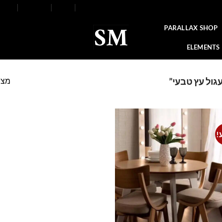
FAQ
Contact
Blog
Our Stores
About
PARALLAX SHOP
ELEMENTS
מצי
גול עץ טבעי”
!
Add to
wishlist