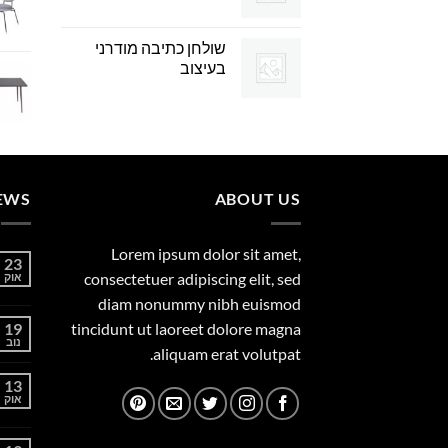
שולחן כתיבה מודרני
בעיצוב
EWS
ABOUT US
Lorem ipsum dolor sit amet,
23
consectetuer adipiscing elit, sed
אוק
diam nonummy nibh euismod
19
tincidunt ut laoreet dolore magna
נוב
aliquam erat volutpat.
13
אוק