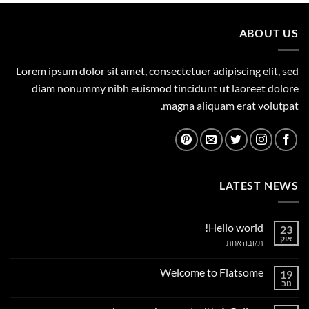
149.00 ₪.
165.00 ₪.
ABOUT US
Lorem ipsum dolor sit amet, consectetuer adipiscing elit, sed
diam nonummy nibh euismod tincidunt ut laoreet dolore
magna aliquam erat volutpat.
LATEST NEWS
Hello world!
23
אוק
על
תגובה אחת
Hello
world!
Welcome to Flatsome
19
נוב
אין
תגובות
על