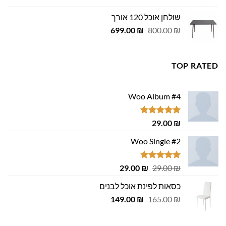
היה:
הוא:
שולחן אוכל 120 אורך
455.00 ₪.
500.00 ₪.
המחיר
המחיר
699.00
₪
800.00
₪
המקורי
הנוכחי
היה:
הוא:
699.00 ₪.
800.00 ₪.
TOP RATED
Woo Album #4
דורג
5.00
29.00
₪
מתוך 5
Woo Single #2
דורג
4.75
המחיר
המחיר
29.00
₪
29.00
₪
מתוך 5
המקורי
הנוכחי
כסאות לפינת אוכל לבנים
היה:
הוא:
המחיר
המחיר
29.00 ₪.
149.00
29.00 ₪.
₪
165.00
₪
המקורי
הנוכחי
היה:
הוא: