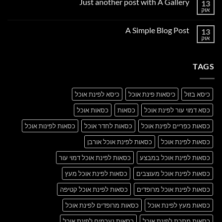
Just another post with A Gallery
13
Welcome
to
אוק
אין
Flatsome
תגובות
על
A Simple Blog Post
13
Just
another
אוק
אין
post
תגובות
with
על
A
A
Gallery
TAGS
Simple
Blog
Post
כיסא בזול
כיסאות פינת אוכל
כיסא לפינת אוכל
כסא דמוי עור לפינת אוכל
כסאות
כסאות אוכל
כסאות כפריים לפינת אוכל
כסאות לחדר אוכל
כסאות לפינות אוכל
כסאות לפינת אוכל
כסאות לפינת אוכל אורבן
כסאות לפינת אוכל במבצע
כסאות לפינת אוכל דמוי עור
כסאות לפינת אוכל מעוצבים
כסאות לפינת אוכל מעץ
כסאות לפינת אוכל מרופדים
כסאות לפינת אוכל קטיפה
כסאות מעץ לפינת אוכל
כסאות מרופדים לפינת אוכל
כסאות מתכת לפינת אוכל
כסאות נערמים לפינת אוכל