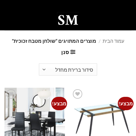
Ski
t
conten
0
עמוד הבית
/
מוצרים המתויגים “שולחן מטבח זכוכית”
סנן
מבצע!
מבצע!
Add to
Add to
wishlist
wishlist