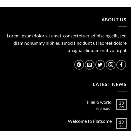
המקורי
הנוכחי
היה:
הוא:
1,699.00 ₪.
1,749.00 ₪.
ABOUT US
Lorem ipsum dolor sit amet, consectetuer adipiscing elit, sed
diam nonummy nibh euismod tincidunt ut laoreet dolore
magna aliquam erat volutpat.
LATEST NEWS
Hello world!
23
אוק
על
תגובה אחת
Hello
world!
Welcome to Flatsome
19
נוב
אין
תגובות