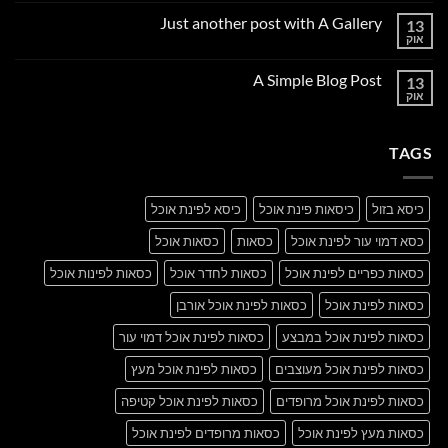
על
Just another post with A Gallery
13
Welcome
to
אוק
אין
Flatsome
תגובות
על
A Simple Blog Post
13
Just
another
אוק
אין
post
תגובות
with
על
A
A
Gallery
TAGS
Simple
Blog
Post
כיסא בזול
כיסאות פינת אוכל
כיסא לפינת אוכל
כסא דמוי עור לפינת אוכל
כסאות
כסאות אוכל
כסאות כפריים לפינת אוכל
כסאות לחדר אוכל
כסאות לפינות אוכל
כסאות לפינת אוכל
כסאות לפינת אוכל אורבן
כסאות לפינת אוכל במבצע
כסאות לפינת אוכל דמוי עור
כסאות לפינת אוכל מעוצבים
כסאות לפינת אוכל מעץ
כסאות לפינת אוכל מרופדים
כסאות לפינת אוכל קטיפה
כסאות מעץ לפינת אוכל
כסאות מרופדים לפינת אוכל