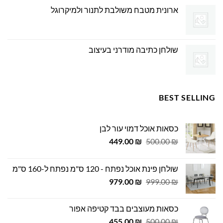
ארונית מטבח משולבת לתנור ולמיקרוגל
שולחן כתיבה מודרני בעיצוב
BEST SELLING
כסאות אוכל דמוי עור לבן
המחיר
המחיר
449.00
₪
500.00
₪
המקורי
הנוכחי
היה:
הוא:
שולחן פינת אוכל נפתח - 120 ס"מ נפתח ל-160 ס"מ
449.00 ₪.
500.00 ₪.
המחיר
המחיר
979.00
₪
999.00
₪
המקורי
הנוכחי
היה:
הוא:
כסאות מעוצבים בבד קטיפה אפור
979.00 ₪.
999.00 ₪.
המחיר
המחיר
455.00
₪
500.00
₪