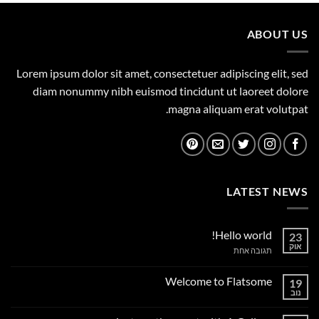
149.00 ₪.
165.00 ₪.
ABOUT US
Lorem ipsum dolor sit amet, consectetuer adipiscing elit, sed
diam nonummy nibh euismod tincidunt ut laoreet dolore
magna aliquam erat volutpat.
LATEST NEWS
Hello world!
23
אוק
על
תגובה אחת
Hello
world!
Welcome to Flatsome
19
נוב
אין
תגובות
על