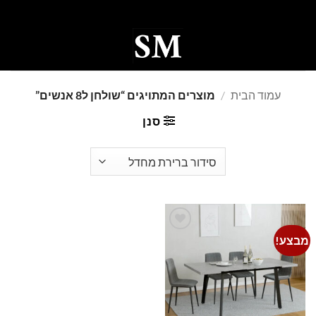
Ski
t
conten
0
עמוד הבית
/
מוצרים המתויגים “שולחן ל8 אנשים”
סנן
מבצע!
Add to
wishlist