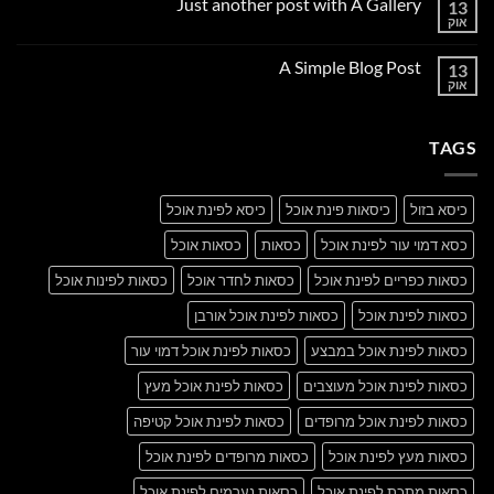
Just another post with A Gallery
13
Welcome
to
אוק
אין
Flatsome
תגובות
על
A Simple Blog Post
13
Just
another
אוק
אין
post
תגובות
with
על
A
A
Gallery
TAGS
Simple
Blog
Post
כיסא בזול
כיסאות פינת אוכל
כיסא לפינת אוכל
כסא דמוי עור לפינת אוכל
כסאות
כסאות אוכל
כסאות כפריים לפינת אוכל
כסאות לחדר אוכל
כסאות לפינות אוכל
כסאות לפינת אוכל
כסאות לפינת אוכל אורבן
כסאות לפינת אוכל במבצע
כסאות לפינת אוכל דמוי עור
כסאות לפינת אוכל מעוצבים
כסאות לפינת אוכל מעץ
כסאות לפינת אוכל מרופדים
כסאות לפינת אוכל קטיפה
כסאות מעץ לפינת אוכל
כסאות מרופדים לפינת אוכל
כסאות מתכת לפינת אוכל
כסאות נערמים לפינת אוכל