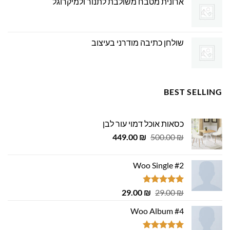
ארונית מטבח משולבת לתנור ולמיקרוגל
שולחן כתיבה מודרני בעיצוב
BEST SELLING
כסאות אוכל דמוי עור לבן
המחיר
המחיר
449.00
₪
500.00
₪
המקורי
הנוכחי
היה:
הוא:
Woo Single #2
449.00 ₪.
500.00 ₪.
דורג
4.75
המחיר
המחיר
29.00
₪
29.00
₪
מתוך 5
המקורי
הנוכחי
Woo Album #4
היה:
הוא:
29.00 ₪.
29.00 ₪.