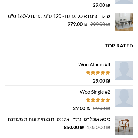
דורג
5.00
29.00
₪
מתוך 5
שולחן פינת אוכל נפתח - 120 ס"מ נפתח ל-160 ס"מ
המחיר
המחיר
979.00
₪
999.00
₪
המקורי
הנוכחי
היה:
הוא:
979.00 ₪.
999.00 ₪.
TOP RATED
Woo Album #4
דורג
5.00
29.00
₪
מתוך 5
Woo Single #2
דורג
4.75
המחיר
המחיר
29.00
₪
29.00
₪
מתוך 5
המקורי
הנוכחי
כיסא אוכל "גווינת'" - אלגנטיות נצחית ונוחות מעודנת
היה:
הוא:
המחיר
המחיר
29.00 ₪.
850.00
29.00 ₪.
₪
1,050.00
₪
המקורי
הנוכחי