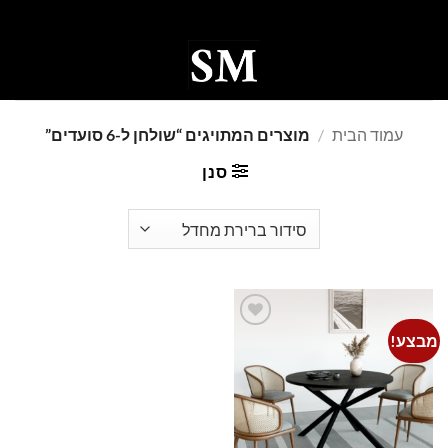
Ski
t
conten
0
עמוד הבית
/
מוצרים המתויגים “שולחן ל-6 סועדים”
סנן
מבצע!
Add to
wishlist