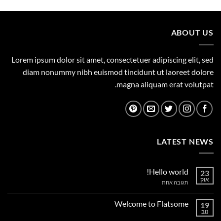
היה:
הוא:
850.00 ₪.
1,050.00 ₪.
ABOUT US
Lorem ipsum dolor sit amet, consectetuer adipiscing elit, sed
diam nonummy nibh euismod tincidunt ut laoreet dolore
magna aliquam erat volutpat.
LATEST NEWS
Hello world!
23
אוק
על
תגובה אחת
Hello
world!
Welcome to Flatsome
19
נוב
אין
תגובות