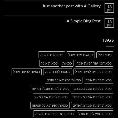
על
Just another post with A Gallery
13
Welcome
to
אוק
אין
Flatsome
תגובות
על
A Simple Blog Post
13
Just
another
אוק
אין
post
תגובות
with
על
A
A
Gallery
TAGS
Simple
Blog
Post
כיסא בזול
כיסאות פינת אוכל
כיסא לפינת אוכל
כסא דמוי עור לפינת אוכל
כסאות
כסאות אוכל
כסאות כפריים לפינת אוכל
כסאות לחדר אוכל
כסאות לפינות אוכל
כסאות לפינת אוכל
כסאות לפינת אוכל אורבן
כסאות לפינת אוכל במבצע
כסאות לפינת אוכל דמוי עור
כסאות לפינת אוכל מעוצבים
כסאות לפינת אוכל מעץ
כסאות לפינת אוכל מרופדים
כסאות לפינת אוכל קטיפה
כסאות מעץ לפינת אוכל
כסאות מרופדים לפינת אוכל