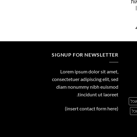
ות
29.00
המחיר
הנוכחי
הוא:
495.00 ₪.
SIGNUP FOR NEWSLETTER
Lorem ipsum dolor sit amet,
consectetuer adipiscing elit, sed
diam nonummy nibh euismod
tincidunt ut laoreet.
וכל
(insert contact form here)
כל