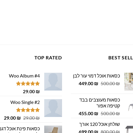
TOP RATED
BEST SEL
כסאות אוכל דמוי עור לבן
Woo Album #4
המחיר
המחיר
449.00
₪
500.00
₪
המקורי
הנוכחי
דורג
5.00
29.00
₪
היה:
הוא:
מתוך 5
כסאות מעוצבים בבד
449.00 ₪.
500.00 ₪.
Woo Single #2
קטיפה אפור
המחיר
המחיר
455.00
₪
500.00
₪
דורג
4.75
המחיר
המ
29.00
₪
29.00
₪
המקורי
הנוכחי
מתוך 5
המקורי
הנ
שולחן אוכל 120 אורך
היה:
הוא:
כסאות פינת אוכל דגם
היה:
הוא
המחיר
המחיר
455.00 ₪.
699.00
500.00 ₪.
₪
800.00
₪