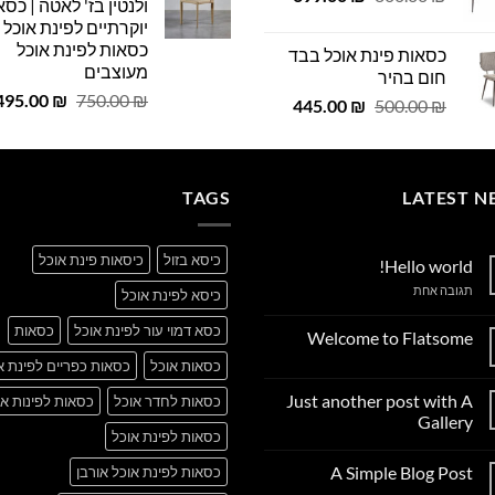
ולנטין בז' לאטה | כסא
 ₪.
29.00 ₪.
המקורי
הנוכחי
יוקרתיים לפינת אוכל |
היה:
הוא:
כסאות לפינת אוכל
כסאות פינת אוכל בבד
699.00 ₪.
800.00 ₪.
מעוצבים
חום בהיר
המחיר
495.00
₪
750.00
₪
המחיר
המחיר
445.00
₪
500.00
₪
המקורי
המקורי
הנוכחי
היה:
היה:
הוא:
750.00 ₪.
445.00 ₪.
500.00 ₪.
TAGS
LATEST N
כיסא בזול
כיסאות פינת אוכל
Hello world!
על
תגובה אחת
כיסא לפינת אוכל
Hello
world!
כסא דמוי עור לפינת אוכל
כסאות
Welcome to Flatsome
אין
כסאות אוכל
כסאות כפריים לפינת א
תגובות
על
Just another post with A
כסאות לחדר אוכל
כסאות לפינות או
Welcome
to
Gallery
Flatsome
כסאות לפינת אוכל
אין
תגובות
A Simple Blog Post
כסאות לפינת אוכל אורבן
על
Just