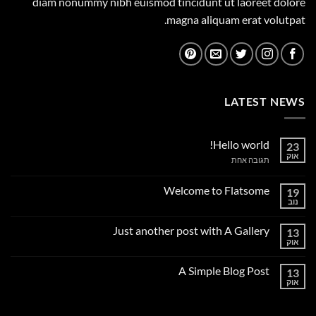
diam nonummy nibh euismod tincidunt ut laoreet dolore
magna aliquam erat volutpat.
LATEST NEWS
Hello world!
23
אוק
על
תגובה אחת
Hello
world!
Welcome to Flatsome
19
נוב
אין
תגובות
על
Just another post with A Gallery
13
Welcome
to
אוק
אין
Flatsome
תגובות
על
A Simple Blog Post
13
Just
another
אוק
אין
post
תגובות
with
על
A
A