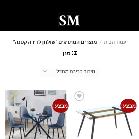
Ski
t
conten
0
עמוד הבית
/
מוצרים המתויגים “שולחן לדירה קטנה”
סנן
מבצע!
מבצע!
Add to
Add to
wishlist
wishlist