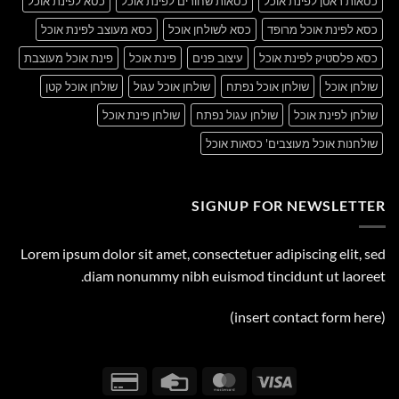
כסאות ראטן לפינת אוכל
כסאות שחורים לפינת אוכל
כסא לפינת אוכל
כסא לפינת אוכל מרופד
כסא לשולחן אוכל
כסא מעוצב לפינת אוכל
כסא פלסטיק לפינת אוכל
עיצוב פנים
פינת אוכל
פינת אוכל מעוצבת
שולחן אוכל
שולחן אוכל נפתח
שולחן אוכל עגול
שולחן אוכל קטן
שולחן לפינת אוכל
שולחן עגול נפתח
שולחן פינת אוכל
שולחנות אוכל מעוצבים' כסאות אוכל
SIGNUP FOR NEWSLETTER
Lorem ipsum dolor sit amet, consectetuer adipiscing elit, sed
diam nonummy nibh euismod tincidunt ut laoreet.
(insert contact form here)
Credit
Credit
MasterCard
Visa