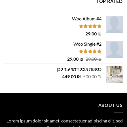
TOP RATED
Woo Album #4
דורג
5.00
29.00
₪
מתוך 5
Woo Single #2
דורג
4.75
המחיר
המחיר
29.00
₪
29.00
₪
מתוך 5
המקורי
הנוכחי
כסאות אוכל דמוי עור לבן
היה:
הוא:
המחיר
המחיר
29.00 ₪.
449.00
29.00 ₪.
₪
500.00
₪
המקורי
הנוכחי
היה:
הוא:
449.00 ₪.
500.00 ₪.
ABOUT US
Lorem ipsum dolor sit amet, consectetuer adipiscing elit, sed