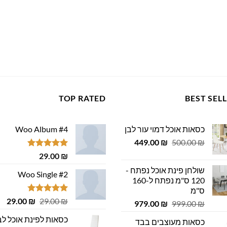
TOP RATED
BEST SEL
כסאות אוכל דמוי עור לבן
Woo Album #4
המחיר
המחיר
449.00
₪
500.00
₪
המקורי
הנוכחי
דורג
5.00
29.00
₪
היה:
הוא:
מתוך 5
שולחן פינת אוכל נפתח -
449.00 ₪.
500.00 ₪.
Woo Single #2
120 ס"מ נפתח ל-160
ס"מ
דורג
4.75
המחיר
המ
29.00
₪
29.00
₪
המחיר
המחיר
979.00
₪
999.00
₪
מתוך 5
המקורי
הנ
המקורי
הנוכחי
כסאות לפינת אוכל לב
כסאות מעוצבים בבד
היה:
הוא
היה:
הוא: