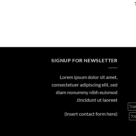
המחיר
29.00
הנוכחי
הוא:
149.00 ₪.
SIGNUP FOR NEWSLETTER
Lorem ipsum dolor sit amet,
consectetuer adipiscing elit, sed
diam nonummy nibh euismod
tincidunt ut laoreet.
וכל
(insert contact form here)
כל