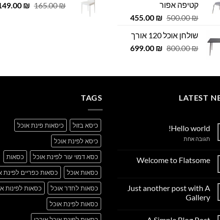
קטיפה אפור
המחיר
 ₪.
149.00
29.00 ₪.
₪
165.00
₪
979.00 ₪.
999.00 ₪.
המקורי
המחיר
המחיר
455.00
₪
500.00
₪
היה:
המקורי
הנוכחי
שולחן אוכל 120 אורך
165.00 ₪.
היה:
הוא:
המחיר
המחיר
455.00 ₪.
699.00
500.00 ₪.
₪
800.00
₪
המקורי
הנוכחי
היה:
הוא:
699.00 ₪.
800.00 ₪.
TAGS
LATEST N
כיסא בזול
כיסאות פינת אוכל
Hello world!
על
תגובה אחת
כיסא לפינת אוכל
Hello
world!
כסא דמוי עור לפינת אוכל
כסאות
Welcome to Flatsome
אין
כסאות אוכל
כסאות כפריים לפינת א
תגובות
על
Just another post with A
כסאות לחדר אוכל
כסאות לפינות או
Welcome
to
Gallery
Flatsome
כסאות לפינת אוכל
אין
תגובות
A Simple Blog Post
כסאות לפינת אוכל אורבן
על