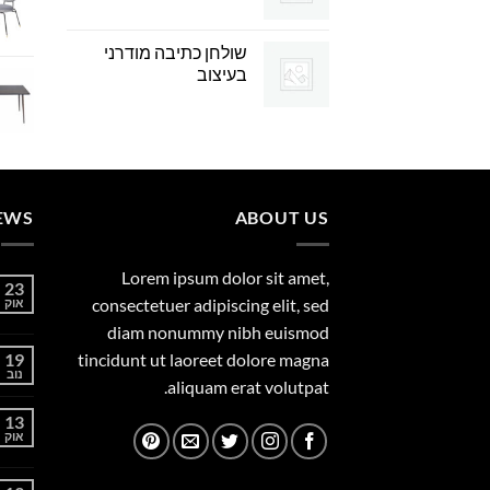
שולחן כתיבה מודרני
בעיצוב
EWS
ABOUT US
Lorem ipsum dolor sit amet,
23
consectetuer adipiscing elit, sed
אוק
diam nonummy nibh euismod
19
tincidunt ut laoreet dolore magna
נוב
aliquam erat volutpat.
13
אוק