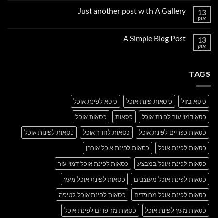
על
Just another post with A Gallery
13
Welcome
to
אוק
אין
Flatsome
תגובות
על
A Simple Blog Post
13
Just
another
אוק
אין
post
תגובות
with
על
A
A
Gallery
TAGS
Simple
Blog
Post
כיסא בזול
כיסאות פינת אוכל
כיסא לפינת אוכל
כסא דמוי עור לפינת אוכל
כסאות
כסאות אוכל
כסאות כפריים לפינת אוכל
כסאות לחדר אוכל
כסאות לפינות אוכל
כסאות לפינת אוכל
כסאות לפינת אוכל אורבן
כסאות לפינת אוכל במבצע
כסאות לפינת אוכל דמוי עור
כסאות לפינת אוכל מעוצבים
כסאות לפינת אוכל מעץ
כסאות לפינת אוכל מרופדים
כסאות לפינת אוכל קטיפה
כסאות מעץ לפינת אוכל
כסאות מרופדים לפינת אוכל