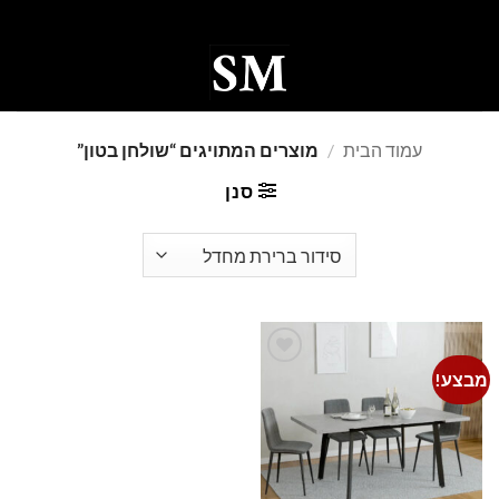
Ski
t
conten
0
עמוד הבית
/
מוצרים המתויגים “שולחן בטון”
סנן
מבצע!
Add to
wishlist