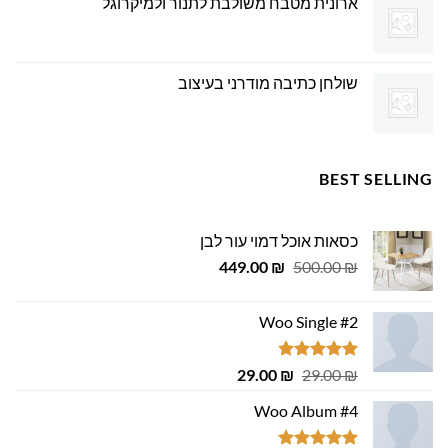
ארונית מטבח משולבת לתנור ולמיקרוגל
שולחן כתיבה מודרני בעיצוב
BEST SELLING
כסאות אוכל דמוי עור לבן
המחיר
המחיר
449.00
₪
500.00
₪
המקורי
הנוכחי
היה:
הוא:
Woo Single #2
449.00 ₪.
500.00 ₪.
דורג
4.75
המחיר
המחיר
29.00
₪
29.00
₪
מתוך 5
המקורי
הנוכחי
Woo Album #4
היה:
הוא:
29.00 ₪.
29.00 ₪.