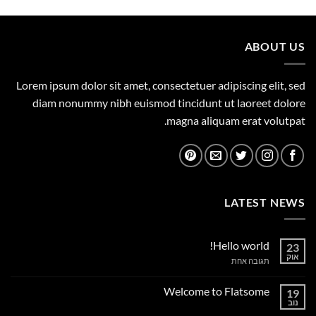
היה:
הוא:
0.00 ₪.
395.00 ₪.
ABOUT US
Lorem ipsum dolor sit amet, consectetuer adipiscing elit, sed
diam nonummy nibh euismod tincidunt ut laoreet dolore
magna aliquam erat volutpat.
LATEST NEWS
Hello world!
23
אוק
על
תגובה אחת
Hello
world!
Welcome to Flatsome
19
נוב
אין
תגובות