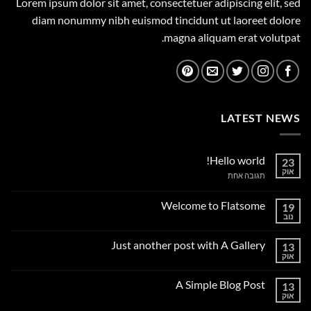
Lorem ipsum dolor sit amet, consectetuer adipiscing elit, sed
diam nonummy nibh euismod tincidunt ut laoreet dolore
magna aliquam erat volutpat.
LATEST NEWS
Hello world!
23
אוק
על
תגובה אחת
Hello
world!
Welcome to Flatsome
19
נוב
אין
תגובות
על
Just another post with A Gallery
13
Welcome
to
אוק
אין
Flatsome
תגובות
על
A Simple Blog Post
13
Just
another
אוק
אין
post
תגובות