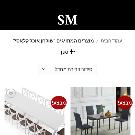
Ski
t
conten
0
עמוד הבית
/
מוצרים המתויגים “שולחן אוכל קלאסי”
סנן
מבצע!
מבצע!
Add to
Add to
wishlist
wishlist