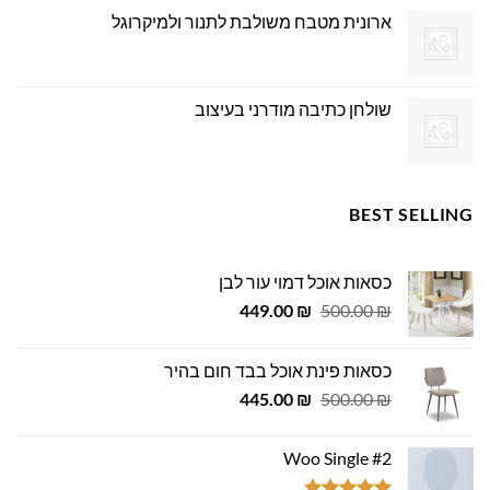
ארונית מטבח משולבת לתנור ולמיקרוגל
שולחן כתיבה מודרני בעיצוב
BEST SELLING
כסאות אוכל דמוי עור לבן
המחיר
המחיר
449.00
₪
500.00
₪
המקורי
הנוכחי
היה:
הוא:
כסאות פינת אוכל בבד חום בהיר
449.00 ₪.
500.00 ₪.
המחיר
המחיר
445.00
₪
500.00
₪
המקורי
הנוכחי
היה:
הוא:
Woo Single #2
445.00 ₪.
500.00 ₪.