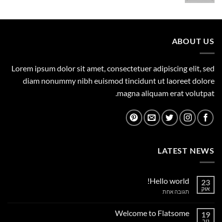
המקורי
הנוכחי
היה:
הוא:
1,149.00 ₪.
1,500.00 ₪.
ABOUT US
Lorem ipsum dolor sit amet, consectetuer adipiscing elit, sed
diam nonummy nibh euismod tincidunt ut laoreet dolore
magna aliquam erat volutpat.
LATEST NEWS
Hello world!
23
אוק
על
תגובה אחת
Hello
world!
Welcome to Flatsome
19
נוב