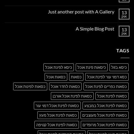
אין
תגובות
על
Just another post with A Gallery
13
Welcome
to
אוק
אין
Flatsome
תגובות
על
A Simple Blog Post
13
Just
another
אוק
אין
post
תגובות
with
על
A
A
Gallery
TAGS
Simple
Blog
Post
כיסא בזול
כיסאות פינת אוכל
כיסא לפינת אוכל
כסא דמוי עור לפינת אוכל
כסאות
כסאות אוכל
כסאות כפריים לפינת אוכל
כסאות לחדר אוכל
כסאות לפינות אוכל
כסאות לפינת אוכל
כסאות לפינת אוכל אורבן
כסאות לפינת אוכל במבצע
כסאות לפינת אוכל דמוי עור
כסאות לפינת אוכל מעוצבים
כסאות לפינת אוכל מעץ
כסאות לפינת אוכל מרופדים
כסאות לפינת אוכל קטיפה