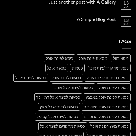
Just another post with A Gallery
13
Welcome
to
אוק
אין
Flatsome
תגובות
על
A Simple Blog Post
13
Just
another
אוק
אין
post
תגובות
with
על
A
A
Gallery
TAGS
Simple
Blog
Post
כיסא בזול
כיסאות פינת אוכל
כיסא לפינת אוכל
כסא דמוי עור לפינת אוכל
כסאות
כסאות אוכל
כסאות כפריים לפינת אוכל
כסאות לחדר אוכל
כסאות לפינות אוכל
כסאות לפינת אוכל
כסאות לפינת אוכל אורבן
כסאות לפינת אוכל במבצע
כסאות לפינת אוכל דמוי עור
כסאות לפינת אוכל מעוצבים
כסאות לפינת אוכל מעץ
כסאות לפינת אוכל מרופדים
כסאות לפינת אוכל קטיפה
כסאות מעץ לפינת אוכל
כסאות מרופדים לפינת אוכל
כסאות מתכת לפינת אוכל
כסאות נערמים לפינת אוכל