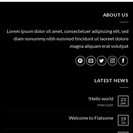
699.00 ₪.
800.00 ₪.
ABOUT US
Lorem ipsum dolor sit amet, consectetuer adipiscing elit, sed
diam nonummy nibh euismod tincidunt ut laoreet dolore
magna aliquam erat volutpat.
LATEST NEWS
Hello world!
23
אוק
על
תגובה אחת
Hello
world!
Welcome to Flatsome
19
נוב
אין
תגובות
על