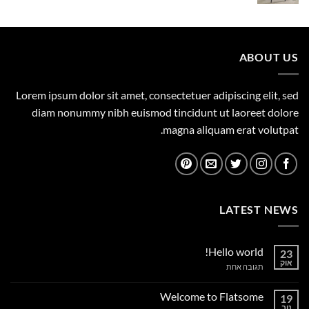
המקורי
הנוכחי
היה:
הוא:
455.00 ₪.
500.00 ₪.
ABOUT US
Lorem ipsum dolor sit amet, consectetuer adipiscing elit, sed
diam nonummy nibh euismod tincidunt ut laoreet dolore
magna aliquam erat volutpat.
LATEST NEWS
Hello world!
23
אוק
על
תגובה אחת
Hello
world!
Welcome to Flatsome
19
נוב