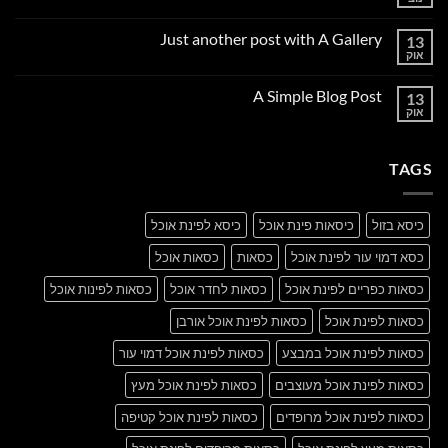
אין
תגובות
על
Just another post with A Gallery
13
Welcome
to
אוק
אין
Flatsome
תגובות
על
A Simple Blog Post
13
Just
another
אוק
אין
post
תגובות
with
על
A
A
Gallery
TAGS
Simple
Blog
Post
כיסא בזול
כיסאות פינת אוכל
כיסא לפינת אוכל
כסא דמוי עור לפינת אוכל
כסאות
כסאות אוכל
כסאות כפריים לפינת אוכל
כסאות לחדר אוכל
כסאות לפינות אוכל
כסאות לפינת אוכל
כסאות לפינת אוכל אורבן
כסאות לפינת אוכל במבצע
כסאות לפינת אוכל דמוי עור
כסאות לפינת אוכל מעוצבים
כסאות לפינת אוכל מעץ
כסאות לפינת אוכל מרופדים
כסאות לפינת אוכל קטיפה