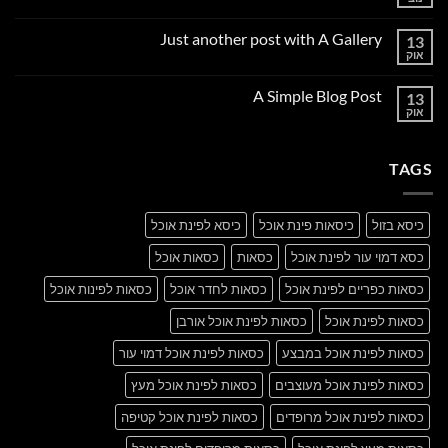
אין
תגובות
על
Just another post with A Gallery
13
Welcome
to
אוק
אין
Flatsome
תגובות
על
A Simple Blog Post
13
Just
another
אוק
אין
post
תגובות
with
על
A
A
Gallery
TAGS
Simple
Blog
Post
כיסא בזול
כיסאות פינת אוכל
כיסא לפינת אוכל
כסא דמוי עור לפינת אוכל
כסאות
כסאות אוכל
כסאות כפריים לפינת אוכל
כסאות לחדר אוכל
כסאות לפינות אוכל
כסאות לפינת אוכל
כסאות לפינת אוכל אורבן
כסאות לפינת אוכל במבצע
כסאות לפינת אוכל דמוי עור
כסאות לפינת אוכל מעוצבים
כסאות לפינת אוכל מעץ
כסאות לפינת אוכל מרופדים
כסאות לפינת אוכל קטיפה