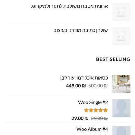
ארונית מטבח משולבת לתנור ולמיקרוגל
שולחן כתיבה מודרני בעיצוב
BEST SELLING
כסאות אוכל דמוי עור לבן
המחיר
המחיר
449.00
₪
500.00
₪
המקורי
הנוכחי
היה:
הוא:
Woo Single #2
449.00 ₪.
500.00 ₪.
דורג
4.75
המחיר
המחיר
29.00
₪
29.00
₪
מתוך 5
המקורי
הנוכחי
Woo Album #4
היה:
הוא: