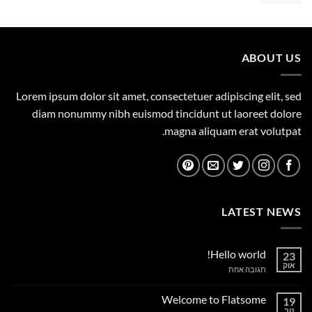
המקורי
הנוכחי
היה:
הוא:
375.00 ₪.
450.00 ₪.
ABOUT US
Lorem ipsum dolor sit amet, consectetuer adipiscing elit, sed
diam nonummy nibh euismod tincidunt ut laoreet dolore
magna aliquam erat volutpat.
LATEST NEWS
Hello world!
23
אוק
על
תגובה אחת
Hello
world!
Welcome to Flatsome
19
נוב