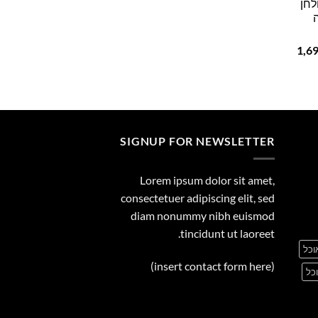
לחן
29.00
המחיר
1,6
הנוכחי
הוא:
1,699.00 ₪.
1
SIGNUP FOR NEWSLETTER
Lorem ipsum dolor sit amet,
consectetuer adipiscing elit, sed
diam nonummy nibh euismod
tincidunt ut laoreet.
וכל
(insert contact form here)
כל