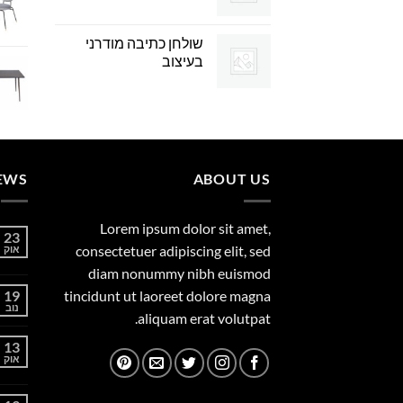
שולחן כתיבה מודרני
בעיצוב
EWS
ABOUT US
Lorem ipsum dolor sit amet,
23
consectetuer adipiscing elit, sed
אוק
diam nonummy nibh euismod
19
tincidunt ut laoreet dolore magna
נוב
aliquam erat volutpat.
13
אוק