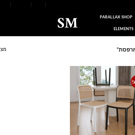
FAQ
Contact
Blog
Our Stores
About
PARALLAX SHOP
ELEMENTS
מצי
מרפסת”
!
Add to
wishlist