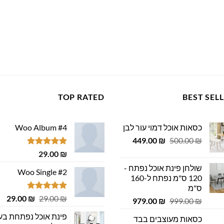
TOP RATED
BEST SEL
כסאות אוכל דמוי עור לבן
Woo Album #4
המחיר
המחיר
449.00
₪
500.00
₪
המקורי
הנוכחי
דורג
5.00
29.00
₪
היה:
הוא:
מתוך 5
שולחן פינת אוכל נפתח -
449.00 ₪.
500.00 ₪.
Woo Single #2
120 ס"מ נפתח ל-160
ס"מ
דורג
4.75
המחיר
המ
29.00
₪
29.00
₪
המחיר
המחיר
979.00
₪
999.00
₪
מתוך 5
המקורי
הנ
המקורי
הנוכחי
פינת אוכל נפתחת בע
כסאות מעוצבים בבד
היה:
הוא
היה:
הוא: