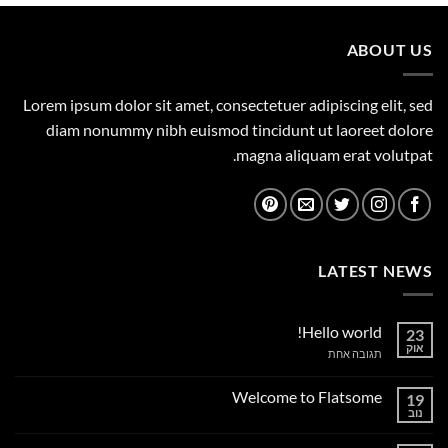
היה:
הוא:
495.00 ₪.
750.00 ₪.
ABOUT US
Lorem ipsum dolor sit amet, consectetuer adipiscing elit, sed
diam nonummy nibh euismod tincidunt ut laoreet dolore
magna aliquam erat volutpat.
LATEST NEWS
Hello world!
23
אוק
על
תגובה אחת
Hello
world!
Welcome to Flatsome
19
נוב
אין
תגובות
על