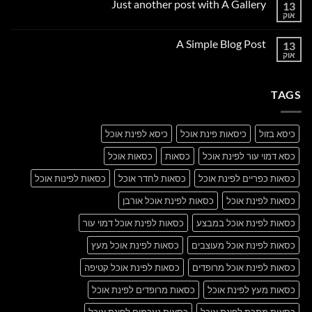
Just another post with A Gallery
13
Welcome
to
אוק
אין
Flatsome
תגובות
על
A Simple Blog Post
13
Just
another
אוק
אין
post
תגובות
with
על
A
A
Gallery
TAGS
Simple
Blog
Post
כיסא בזול
כיסאות פינת אוכל
כיסא לפינת אוכל
כסא דמוי עור לפינת אוכל
כסאות
כסאות אוכל
כסאות כפריים לפינת אוכל
כסאות לחדר אוכל
כסאות לפינות אוכל
כסאות לפינת אוכל
כסאות לפינת אוכל אורבן
כסאות לפינת אוכל במבצע
כסאות לפינת אוכל דמוי עור
כסאות לפינת אוכל מעוצבים
כסאות לפינת אוכל מעץ
כסאות לפינת אוכל מרופדים
כסאות לפינת אוכל קטיפה
כסאות מעץ לפינת אוכל
כסאות מרופדים לפינת אוכל
כסאות מתכת לפינת אוכל
כסאות נערמים לפינת אוכל