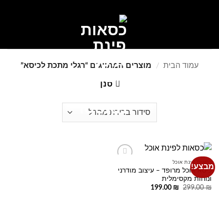
Ski
t
conten
0
עמוד הבית
/
מוצרים המתויגים “רגלי מתכת לכיסא”
סנן
כסאות פינת אוכל
מבצע!
Add to
כיסא אוכל מרופד – עיצוב מודרני
wishlist
ונוחות מקסימלית
המחיר
המחיר
199.00
₪
299.00
₪
המקורי
הנוכחי
היה:
הוא:
199.00 ₪.
299.00 ₪.