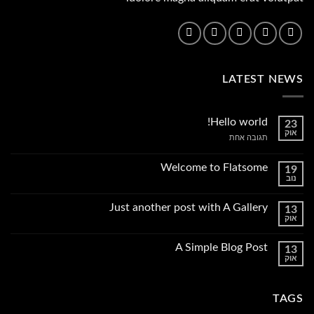
LATEST NEWS
Hello world!
23
אוק
על
תגובה אחת
Hello
world!
Welcome to Flatsome
19
נוב
אין
תגובות
על
Just another post with A Gallery
13
Welcome
אוק
to
אין
Flatsome
תגובות
על
A Simple Blog Post
13
Just
אוק
another
אין
post
תגובות
with
על
A
A
Gallery
TAGS
Simple
Blog