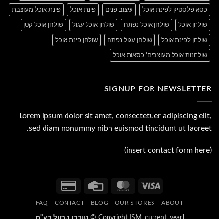
כסא פלסטיק לפינת אוכל
עיצוב פנים
פינת אוכל
פינת אוכל מעוצבת
שולחן אוכל
שולחן אוכל נפתח
שולחן אוכל עגול
שולחן אוכל קטן
שולחן לפינת אוכל
שולחן עגול נפתח
שולחן פינת אוכל
שולחנות אוכל מעוצבים' כסאות אוכל
SIGNUP FOR NEWSLETTER
Lorem ipsum dolor sit amet, consectetuer adipiscing elit,
sed diam nonummy nibh euismod tincidunt ut laoreet.
(insert contact form here)
Credit
Credit
MasterCard
Visa
Card
Card
FAQ
CONTACT
BLOG
OUR STORES
ABOUT
2
Copyright [SM_current_year] ©
טורבו טרוול בע"מ