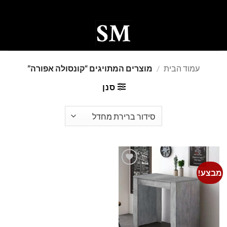
Ski
t
conten
0
עמוד הבית
/
מוצרים המתויגים “קונסולה אפורה”
סנן
מבצע!
Add to
wishlist