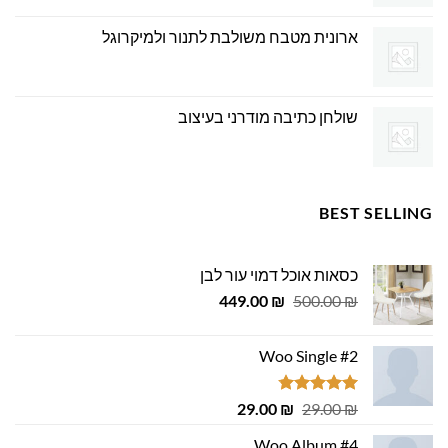
ארונית מטבח משולבת לתנור ולמיקרוגל
שולחן כתיבה מודרני בעיצוב
BEST SELLING
כסאות אוכל דמוי עור לבן
המחיר
המחיר
449.00
₪
500.00
₪
המקורי
הנוכחי
היה:
הוא:
Woo Single #2
449.00 ₪.
500.00 ₪.
דורג
4.75
המחיר
המחיר
29.00
₪
29.00
₪
מתוך 5
המקורי
הנוכחי
Woo Album #4