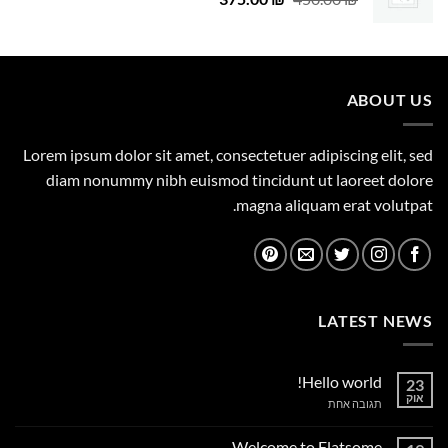
המקורי
הנוכחי
היה:
הוא:
375.00 ₪.
450.00 ₪.
ABOUT US
Lorem ipsum dolor sit amet, consectetuer adipiscing elit, sed
diam nonummy nibh euismod tincidunt ut laoreet dolore
magna aliquam erat volutpat.
LATEST NEWS
Hello world!
23
אוק
על
תגובה אחת
Hello
world!
Welcome to Flatsome