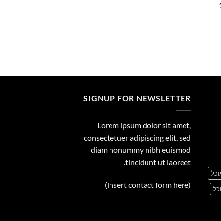
המחיר
29.00
הנוכחי
הוא:
149.00 ₪.
SIGNUP FOR NEWSLETTER
Lorem ipsum dolor sit amet,
consectetuer adipiscing elit, sed
diam nonummy nibh euismod
tincidunt ut laoreet.
וכל
(insert contact form here)
כל