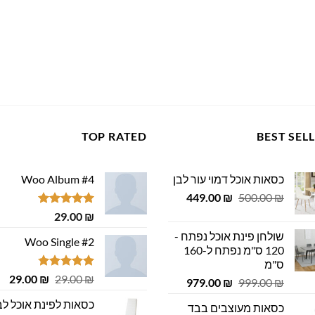
TOP RATED
BEST SEL
כסאות אוכל דמוי עור לבן
Woo Album #4
המחיר
המחיר
449.00
₪
500.00
₪
המקורי
הנוכחי
דורג
5.00
29.00
₪
היה:
הוא:
מתוך 5
שולחן פינת אוכל נפתח -
449.00 ₪.
500.00 ₪.
Woo Single #2
120 ס"מ נפתח ל-160
ס"מ
דורג
4.75
המחיר
המ
29.00
₪
29.00
₪
המחיר
המחיר
979.00
₪
999.00
₪
מתוך 5
המקורי
הנ
המקורי
הנוכחי
כסאות לפינת אוכל לב
כסאות מעוצבים בבד
היה:
הוא
היה:
הוא: