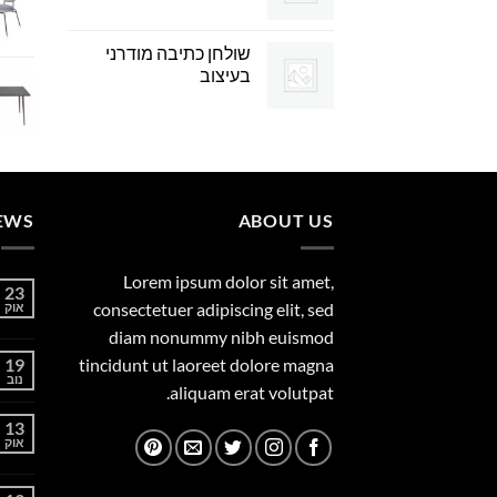
שולחן כתיבה מודרני
בעיצוב
EWS
ABOUT US
Lorem ipsum dolor sit amet,
23
consectetuer adipiscing elit, sed
אוק
diam nonummy nibh euismod
19
tincidunt ut laoreet dolore magna
נוב
aliquam erat volutpat.
13
אוק