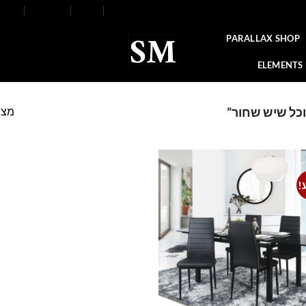
FAQ
Contact
Blog
Our Stores
About
PARALLAX SHOP
ELEMENTS
מצי
וכל שיש שחור”
!
Add to
wishlist