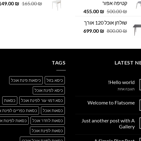
קטיפה אפור
המחיר
 ₪.
149.00
29.00 ₪.
₪
165.00
₪
979.00 ₪.
999.00 ₪.
המקורי
המחיר
המחיר
455.00
₪
500.00
₪
היה:
המקורי
הנוכחי
שולחן אוכל 120 אורך
165.00 ₪.
היה:
הוא:
המחיר
המחיר
455.00 ₪.
699.00
500.00 ₪.
₪
800.00
₪
המקורי
הנוכחי
היה:
הוא:
699.00 ₪.
800.00 ₪.
TAGS
LATEST N
כיסא בזול
כיסאות פינת אוכל
Hello world!
על
תגובה אחת
כיסא לפינת אוכל
Hello
world!
כסא דמוי עור לפינת אוכל
כסאות
Welcome to Flatsome
אין
כסאות אוכל
כסאות כפריים לפינת א
תגובות
על
Just another post with A
כסאות לחדר אוכל
כסאות לפינות או
Welcome
to
Gallery
Flatsome
כסאות לפינת אוכל
אין
תגובות
A Simple Blog Post
כסאות לפינת אוכל אורבן
על