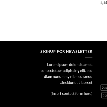
המחיר
1,1
29.00
הנוכחי
הוא:
1,149.00 ₪.
1
SIGNUP FOR NEWSLETTER
Lorem ipsum dolor sit amet,
consectetuer adipiscing elit, sed
diam nonummy nibh euismod
tincidunt ut laoreet.
וכל
(insert contact form here)
כל