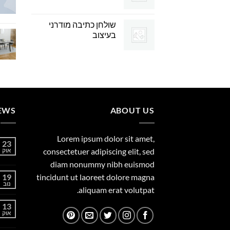
שולחן כתיבה מודרני
בעיצוב
EWS
ABOUT US
Lorem ipsum dolor sit amet,
23
consectetuer adipiscing elit, sed
אוק
diam nonummy nibh euismod
19
tincidunt ut laoreet dolore magna
נוב
aliquam erat volutpat.
13
אוק