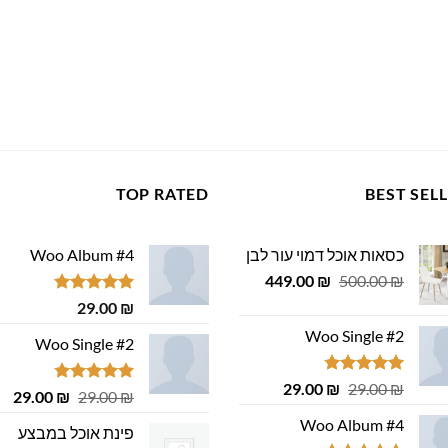
TOP RATED
BEST SEL
כסאות אוכל דמוי עור לבן
Woo Album #4
המחיר
המחיר
449.00
₪
500.00
₪
המקורי
הנוכחי
דורג
5.00
29.00
₪
היה:
הוא:
מתוך 5
Woo Single #2
449.00 ₪.
500.00 ₪.
Woo Single #2
דורג
4.75
המחיר
המחיר
29.00
₪
29.00
₪
דורג
4.75
המחיר
המ
29.00
₪
29.00
₪
מתוך 5
המקורי
הנוכחי
מתוך 5
המקורי
הנ
Woo Album #4
היה:
הוא:
פינת אוכל במבצע
היה:
הוא