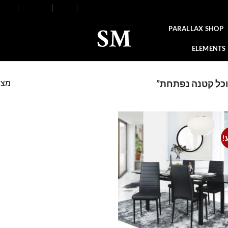
FAQ
Contact
Blog
Our Stores
About
PARALLAX SHOP
ELEMENTS
מצי
וכל קטנה נפתחת”
!
Add to
wishlist