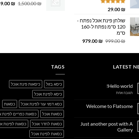
29.00 ₪.
29.00 ₪.
המחיר
49.00
 ₪.
29.00 ₪.
₪
1,500.00
₪
דורג
5.00
29.00
₪
המקורי
מתוך 5
היה:
שולחן פינת אוכל נפתח -
,500.00 ₪.
120 ס"מ נפתח ל-160
ס"מ
המחיר
המחיר
979.00
₪
999.00
₪
המקורי
הנוכחי
היה:
הוא:
979.00 ₪.
999.00 ₪.
TAGS
LATEST N
כיסא בזול
כיסאות פינת אוכל
Hello world!
על
תגובה אחת
כיסא לפינת אוכל
Hello
world!
כסא דמוי עור לפינת אוכל
כסאות
Welcome to Flatsome
אין
כסאות אוכל
כסאות כפריים לפינת א
תגובות
על
Just another post with A
כסאות לחדר אוכל
כסאות לפינות או
Welcome
to
Gallery
Flatsome
כסאות לפינת אוכל
אין