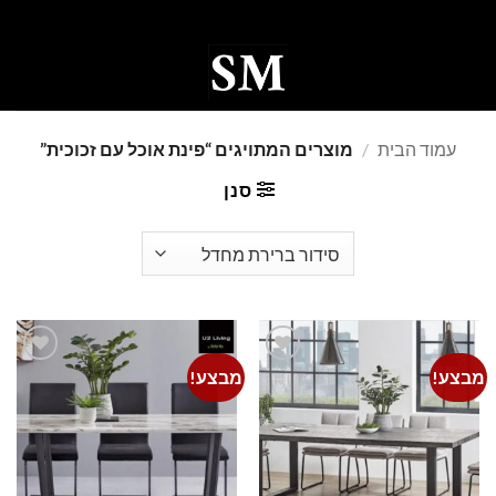
Ski
t
conten
0
עמוד הבית
/
מוצרים המתויגים “פינת אוכל עם זכוכית”
סנן
מבצע!
מבצע!
Add to
Add to
wishlist
wishlist