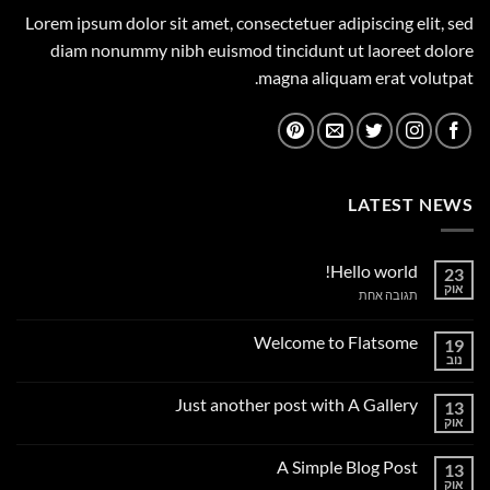
Lorem ipsum dolor sit amet, consectetuer adipiscing elit, sed
diam nonummy nibh euismod tincidunt ut laoreet dolore
magna aliquam erat volutpat.
LATEST NEWS
Hello world!
23
אוק
על
תגובה אחת
Hello
world!
Welcome to Flatsome
19
נוב
אין
תגובות
על
Just another post with A Gallery
13
Welcome
to
אוק
אין
Flatsome
תגובות
על
A Simple Blog Post
13
Just
another
אוק
אין