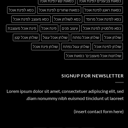
כסאות צבעוניים לפינת אוכל
כסאות קש לפינת אוכל
כסאות ראטן לפינת אוכל
כסאות שחורים לפינת אוכל
כסא לפינת אוכל
כסא לפינת אוכל מרופד
כסא לשולחן אוכל
כסא מעוצב לפינת אוכל
כסא פלסטיק לפינת אוכל
עיצוב פנים
פינת אוכל
פינת אוכל מעוצבת
שולחן אוכל
שולחן אוכל נפתח
שולחן אוכל עגול
שולחן אוכל קטן
שולחן לפינת אוכל
שולחן עגול נפתח
שולחן פינת אוכל
שולחנות אוכל מעוצבים' כסאות אוכל
SIGNUP FOR NEWSLETTER
Lorem ipsum dolor sit amet, consectetuer adipiscing elit, sed
diam nonummy nibh euismod tincidunt ut laoreet.
(insert contact form here)