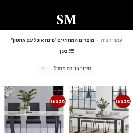
Ski
t
conten
0
עמוד הבית
/
מוצרים המתויגים “פינת אוכל עם אחסון”
סנן
מבצע!
מבצע!
Add to
Add to
wishlist
wishlist