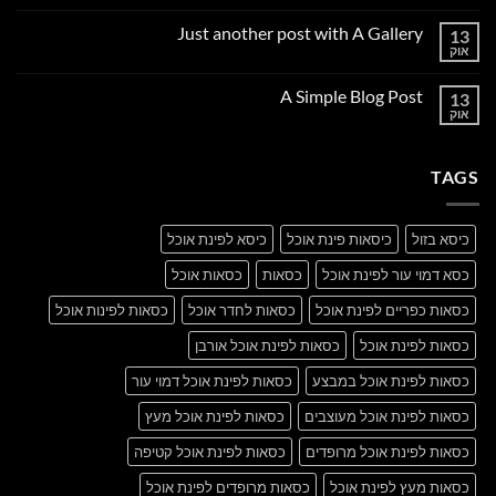
תגובות
על
Just another post with A Gallery
13
Welcome
to
אוק
אין
Flatsome
תגובות
על
A Simple Blog Post
13
Just
another
אוק
אין
post
תגובות
with
על
A
A
Gallery
TAGS
Simple
Blog
Post
כיסא בזול
כיסאות פינת אוכל
כיסא לפינת אוכל
כסא דמוי עור לפינת אוכל
כסאות
כסאות אוכל
כסאות כפריים לפינת אוכל
כסאות לחדר אוכל
כסאות לפינות אוכל
כסאות לפינת אוכל
כסאות לפינת אוכל אורבן
כסאות לפינת אוכל במבצע
כסאות לפינת אוכל דמוי עור
כסאות לפינת אוכל מעוצבים
כסאות לפינת אוכל מעץ
כסאות לפינת אוכל מרופדים
כסאות לפינת אוכל קטיפה
כסאות מעץ לפינת אוכל
כסאות מרופדים לפינת אוכל