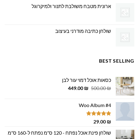
ארונית מטבח משולבת לתנור ולמיקרוגל
שולחן כתיבה מודרני בעיצוב
BEST SELLING
כסאות אוכל דמוי עור לבן
המחיר
המחיר
449.00
₪
500.00
₪
המקורי
הנוכחי
היה:
הוא:
Woo Album #4
449.00 ₪.
500.00 ₪.
דורג
5.00
29.00
₪
מתוך 5
שולחן פינת אוכל נפתח - 120 ס"מ נפתח ל-160 ס"מ