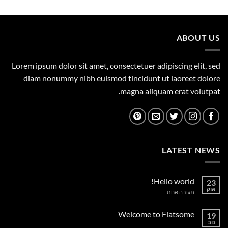
היה:
הוא:
449.00 ₪.
500.00 ₪.
ABOUT US
Lorem ipsum dolor sit amet, consectetuer adipiscing elit, sed
diam nonummy nibh euismod tincidunt ut laoreet dolore
magna aliquam erat volutpat.
LATEST NEWS
Hello world!
23
אוק
על
תגובה אחת
Hello
world!
Welcome to Flatsome
19
נוב
אין