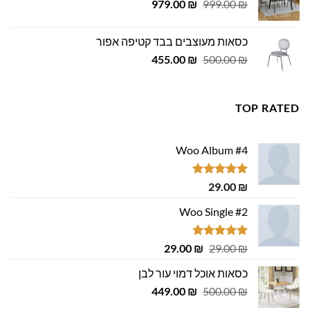
המחיר
המחיר
979.00
₪
999.00
₪
המקורי
הנוכחי
היה:
הוא:
כסאות מעוצבים בבד קטיפה אפור
979.00 ₪.
999.00 ₪.
המחיר
המחיר
455.00
₪
500.00
₪
המקורי
הנוכחי
היה:
הוא:
455.00 ₪.
500.00 ₪.
TOP RATED
Woo Album #4
דורג
5.00
29.00
₪
מתוך 5
Woo Single #2
דורג
4.75
המחיר
המחיר
29.00
₪
29.00
₪
מתוך 5
המקורי
הנוכחי
כסאות אוכל דמוי עור לבן
היה:
הוא:
המחיר
המחיר
29.00 ₪.
449.00
29.00 ₪.
₪
500.00
₪
המקורי
הנוכחי