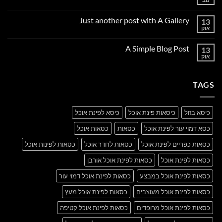
אין
תגובות
על
Just another post with A Gallery
13
Welcome
to
אוק
אין
Flatsome
תגובות
על
A Simple Blog Post
13
Just
another
אוק
אין
post
תגובות
with
על
A
A
Gallery
TAGS
Simple
Blog
Post
כיסא בזול
כיסאות פינת אוכל
כיסא לפינת אוכל
כסא דמוי עור לפינת אוכל
כסאות
כסאות אוכל
כסאות כפריים לפינת אוכל
כסאות לחדר אוכל
כסאות לפינות אוכל
כסאות לפינת אוכל
כסאות לפינת אוכל אורבן
כסאות לפינת אוכל במבצע
כסאות לפינת אוכל דמוי עור
כסאות לפינת אוכל מעוצבים
כסאות לפינת אוכל מעץ
כסאות לפינת אוכל מרופדים
כסאות לפינת אוכל קטיפה