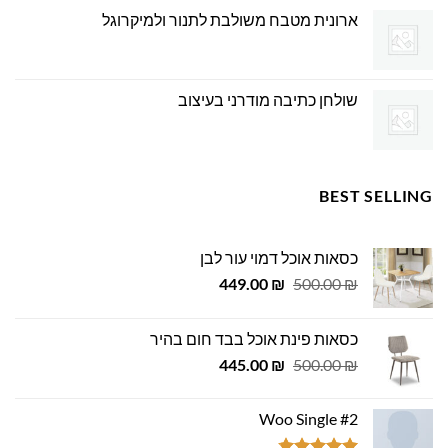
ארונית מטבח משולבת לתנור ולמיקרוגל
שולחן כתיבה מודרני בעיצוב
BEST SELLING
כסאות אוכל דמוי עור לבן
המחיר
המחיר
449.00
₪
500.00
₪
המקורי
הנוכחי
היה:
הוא:
כסאות פינת אוכל בבד חום בהיר
449.00 ₪.
500.00 ₪.
המחיר
המחיר
445.00
₪
500.00
₪
המקורי
הנוכחי
היה:
הוא:
Woo Single #2
445.00 ₪.
500.00 ₪.