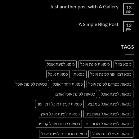
על
Just another post with A Gallery
13
Welcome
to
אוק
אין
Flatsome
תגובות
על
A Simple Blog Post
13
Just
another
אוק
אין
post
תגובות
with
על
A
A
Gallery
TAGS
Simple
Blog
Post
כיסא בזול
כיסאות פינת אוכל
כיסא לפינת אוכל
כסא דמוי עור לפינת אוכל
כסאות
כסאות אוכל
כסאות כפריים לפינת אוכל
כסאות לחדר אוכל
כסאות לפינות אוכל
כסאות לפינת אוכל
כסאות לפינת אוכל אורבן
כסאות לפינת אוכל במבצע
כסאות לפינת אוכל דמוי עור
כסאות לפינת אוכל מעוצבים
כסאות לפינת אוכל מעץ
כסאות לפינת אוכל מרופדים
כסאות לפינת אוכל קטיפה
כסאות מעץ לפינת אוכל
כסאות מרופדים לפינת אוכל