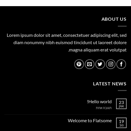
היה:
הוא:
359.00 ₪.
450.00 ₪.
ABOUT US
Lorem ipsum dolor sit amet, consectetuer adipiscing elit, sed
diam nonummy nibh euismod tincidunt ut laoreet dolore
magna aliquam erat volutpat.
LATEST NEWS
Hello world!
23
אוק
על
תגובה אחת
Hello
world!
Welcome to Flatsome
19
נוב
אין
תגובות