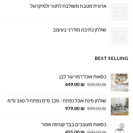
ארונית מטבח משולבת לתנור ולמיקרוגל
שולחן כתיבה מודרני בעיצוב
BEST SELLING
כסאות אוכל דמוי עור לבן
המחיר
המחיר
449.00
₪
500.00
₪
המקורי
הנוכחי
היה:
הוא:
שולחן פינת אוכל נפתח - 120 ס"מ נפתח ל-160 ס"מ
449.00 ₪.
500.00 ₪.
המחיר
המחיר
979.00
₪
999.00
₪
המקורי
הנוכחי
היה:
הוא:
כסאות מעוצבים בבד קטיפה אפור
979.00 ₪.
999.00 ₪.
המחיר
המחיר
455.00
₪
500.00
₪