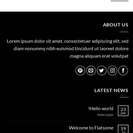
המקורי
הנוכחי
היה:
הוא:
1,149.00 ₪.
1,500.00 ₪.
ABOUT US
Lorem ipsum dolor sit amet, consectetuer adipiscing elit, sed
diam nonummy nibh euismod tincidunt ut laoreet dolore
magna aliquam erat volutpat.
LATEST NEWS
Hello world!
23
אוק
על
תגובה אחת
Hello
world!
Welcome to Flatsome
19
נוב