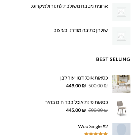
ארונית מטבח משולבת לתנור ולמיקרוגל
שולחן כתיבה מודרני בעיצוב
BEST SELLING
כסאות אוכל דמוי עור לבן
המחיר
המחיר
449.00
₪
500.00
₪
המקורי
הנוכחי
היה:
הוא:
כסאות פינת אוכל בבד חום בהיר
449.00 ₪.
500.00 ₪.
המחיר
המחיר
445.00
₪
500.00
₪
המקורי
הנוכחי
היה:
הוא:
Woo Single #2
445.00 ₪.
500.00 ₪.