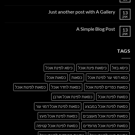
אין
תגובות
על
Just another post with A Gallery
13
Welcome
to
אוק
אין
Flatsome
תגובות
על
A Simple Blog Post
13
Just
another
אוק
אין
post
תגובות
with
על
A
A
Gallery
TAGS
Simple
Blog
Post
כיסא בזול
כיסאות פינת אוכל
כיסא לפינת אוכל
כסא דמוי עור לפינת אוכל
כסאות
כסאות אוכל
כסאות כפריים לפינת אוכל
כסאות לחדר אוכל
כסאות לפינות אוכל
כסאות לפינת אוכל
כסאות לפינת אוכל אורבן
כסאות לפינת אוכל במבצע
כסאות לפינת אוכל דמוי עור
כסאות לפינת אוכל מעוצבים
כסאות לפינת אוכל מעץ
כסאות לפינת אוכל מרופדים
כסאות לפינת אוכל קטיפה