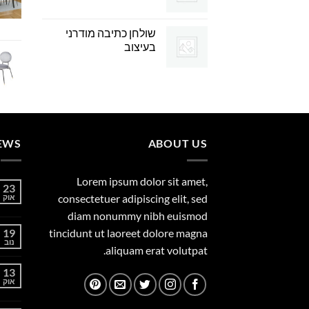
שולחן כתיבה מודרני
בעיצוב
EWS
ABOUT US
Lorem ipsum dolor sit amet,
23
consectetuer adipiscing elit, sed
אוק
diam nonummy nibh euismod
19
tincidunt ut laoreet dolore magna
נוב
aliquam erat volutpat.
13
אוק