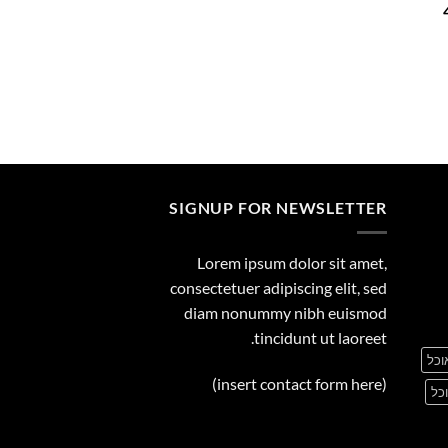
המחיר
29.00
הנוכחי
הוא:
449.00 ₪.
SIGNUP FOR NEWSLETTER
Lorem ipsum dolor sit amet,
consectetuer adipiscing elit, sed
diam nonummy nibh euismod
tincidunt ut laoreet.
וכל
(insert contact form here)
כל