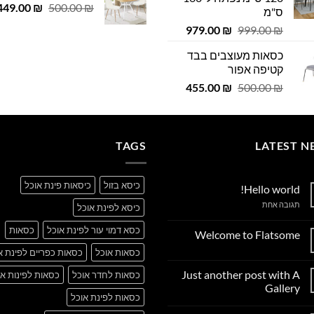
המחיר
 ₪.
449.00
29.00 ₪.
₪
500.00
₪
ס"מ
המקורי
המחיר
המחיר
979.00
₪
999.00
₪
היה:
המקורי
הנוכחי
500.00 ₪.
כסאות מעוצבים בבד
היה:
הוא:
קטיפה אפור
979.00 ₪.
999.00 ₪.
המחיר
המחיר
455.00
₪
500.00
₪
המקורי
הנוכחי
היה:
הוא:
455.00 ₪.
500.00 ₪.
TAGS
LATEST N
כיסא בזול
כיסאות פינת אוכל
Hello world!
על
תגובה אחת
כיסא לפינת אוכל
Hello
world!
כסא דמוי עור לפינת אוכל
כסאות
Welcome to Flatsome
אין
כסאות אוכל
כסאות כפריים לפינת א
תגובות
על
Just another post with A
כסאות לחדר אוכל
כסאות לפינות או
Welcome
to
Gallery
Flatsome
כסאות לפינת אוכל
אין
תגובות