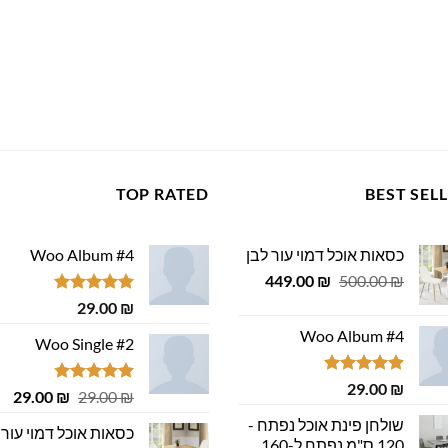
TOP RATED
BEST SEL
כסאות אוכל דמוי עור לבן
Woo Album #4
המחיר
המחיר
449.00
₪
500.00
₪
המקורי
הנוכחי
דורג
5.00
29.00
₪
היה:
הוא:
מתוך 5
Woo Album #4
449.00 ₪.
500.00 ₪.
Woo Single #2
דורג
5.00
29.00
₪
דורג
4.75
המחיר
המ
29.00
₪
29.00
₪
מתוך 5
מתוך 5
המקורי
הנ
שולחן פינת אוכל נפתח -
כסאות אוכל דמוי עור 
היה:
הוא
120 ס"מ נפתח ל-160