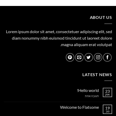
המקורי
הנוכחי
היה:
הוא:
495.00 ₪.
750.00 ₪.
ABOUT US
Lorem ipsum dolor sit amet, consectetuer adipiscing elit, sed
diam nonummy nibh euismod tincidunt ut laoreet dolore
magna aliquam erat volutpat.
LATEST NEWS
Hello world!
23
אוק
על
תגובה אחת
Hello
world!
Welcome to Flatsome
19
נוב
אין
תגובות