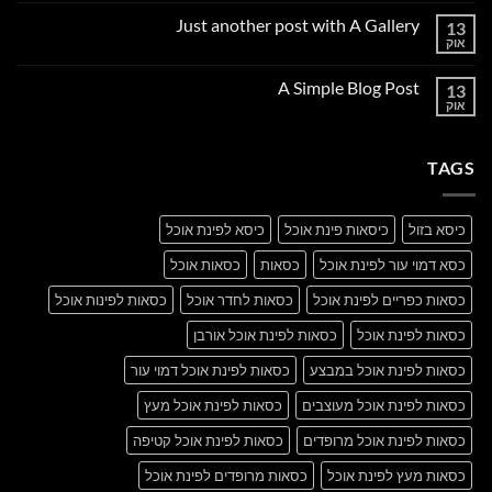
על
Just another post with A Gallery
13
Welcome
to
אוק
אין
Flatsome
תגובות
על
A Simple Blog Post
13
Just
another
אוק
אין
post
תגובות
with
על
A
A
Gallery
TAGS
Simple
Blog
Post
כיסא בזול
כיסאות פינת אוכל
כיסא לפינת אוכל
כסא דמוי עור לפינת אוכל
כסאות
כסאות אוכל
כסאות כפריים לפינת אוכל
כסאות לחדר אוכל
כסאות לפינות אוכל
כסאות לפינת אוכל
כסאות לפינת אוכל אורבן
כסאות לפינת אוכל במבצע
כסאות לפינת אוכל דמוי עור
כסאות לפינת אוכל מעוצבים
כסאות לפינת אוכל מעץ
כסאות לפינת אוכל מרופדים
כסאות לפינת אוכל קטיפה
כסאות מעץ לפינת אוכל
כסאות מרופדים לפינת אוכל