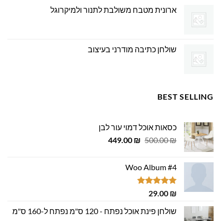
ארונית מטבח משולבת לתנור ולמיקרוגל
שולחן כתיבה מודרני בעיצוב
BEST SELLING
כסאות אוכל דמוי עור לבן
המחיר
המחיר
449.00
₪
500.00
₪
המקורי
הנוכחי
היה:
הוא:
Woo Album #4
449.00 ₪.
500.00 ₪.
דורג
5.00
29.00
₪
מתוך 5
שולחן פינת אוכל נפתח - 120 ס"מ נפתח ל-160 ס"מ