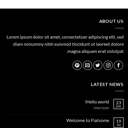
היה:
הוא:
449.00 ₪.
500.00 ₪.
ABOUT US
Lorem ipsum dolor sit amet, consectetuer adipiscing elit, sed
diam nonummy nibh euismod tincidunt ut laoreet dolore
magna aliquam erat volutpat.
LATEST NEWS
Hello world!
23
אוק
על
תגובה אחת
Hello
world!
Welcome to Flatsome
19
נוב
אין