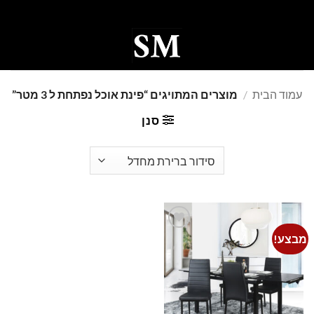
Ski
t
conten
0
עמוד הבית
/
מוצרים המתויגים “פינת אוכל נפתחת ל 3 מטר”
סנן
מבצע!
Add to
wishlist