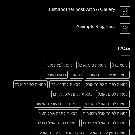
תגובות
על
Just another post with A Gallery
13
Welcome
to
אוק
אין
Flatsome
תגובות
על
A Simple Blog Post
13
Just
another
אוק
אין
post
תגובות
with
על
A
A
Gallery
TAGS
Simple
Blog
Post
כיסא בזול
כיסאות פינת אוכל
כיסא לפינת אוכל
כסא דמוי עור לפינת אוכל
כסאות
כסאות אוכל
כסאות כפריים לפינת אוכל
כסאות לחדר אוכל
כסאות לפינות אוכל
כסאות לפינת אוכל
כסאות לפינת אוכל אורבן
כסאות לפינת אוכל במבצע
כסאות לפינת אוכל דמוי עור
כסאות לפינת אוכל מעוצבים
כסאות לפינת אוכל מעץ
כסאות לפינת אוכל מרופדים
כסאות לפינת אוכל קטיפה
כסאות מעץ לפינת אוכל
כסאות מרופדים לפינת אוכל