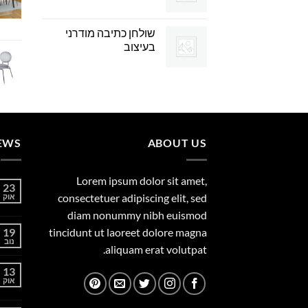
שולחן כתיבה מודרני
בעיצוב
EWS
ABOUT US
Lorem ipsum dolor sit amet,
23
consectetuer adipiscing elit, sed
אוק
diam nonummy nibh euismod
19
tincidunt ut laoreet dolore magna
נוב
aliquam erat volutpat.
13
אוק