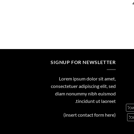
המחיר
29.00
הנוכחי
הוא:
449.00 ₪.
SIGNUP FOR NEWSLETTER
Lorem ipsum dolor sit amet,
consectetuer adipiscing elit, sed
diam nonummy nibh euismod
tincidunt ut laoreet.
וכל
(insert contact form here)
כל