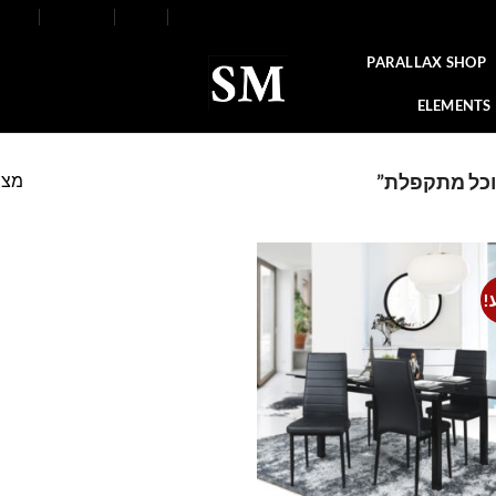
FAQ
Contact
Blog
Our Stores
About
PARALLAX SHOP
ELEMENTS
מצי
וכל מתקפלת”
!
Add to
wishlist