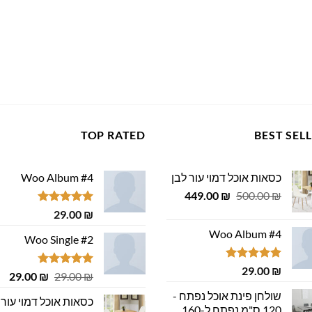
TOP RATED
BEST SEL
כסאות אוכל דמוי עור לבן
Woo Album #4
המחיר
המחיר
449.00
₪
500.00
₪
המקורי
הנוכחי
דורג
5.00
29.00
₪
היה:
הוא:
מתוך 5
Woo Album #4
449.00 ₪.
500.00 ₪.
Woo Single #2
דורג
5.00
29.00
₪
דורג
4.75
המחיר
המ
29.00
₪
29.00
₪
מתוך 5
מתוך 5
המקורי
הנ
שולחן פינת אוכל נפתח -
כסאות אוכל דמוי עור 
היה:
הוא
120 ס"מ נפתח ל-160