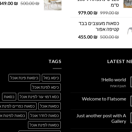
המחיר
 ₪.
449.00
29.00 ₪.
₪
500.00
₪
ס"מ
המקורי
המחיר
המחיר
979.00
₪
999.00
₪
היה:
המקורי
הנוכחי
500.00 ₪.
כסאות מעוצבים בבד
היה:
הוא:
קטיפה אפור
979.00 ₪.
999.00 ₪.
המחיר
המחיר
455.00
₪
500.00
₪
המקורי
הנוכחי
היה:
הוא:
455.00 ₪.
500.00 ₪.
TAGS
LATEST N
כיסא בזול
כיסאות פינת אוכל
Hello world!
על
תגובה אחת
כיסא לפינת אוכל
Hello
world!
כסא דמוי עור לפינת אוכל
כסאות
Welcome to Flatsome
אין
כסאות אוכל
כסאות כפריים לפינת א
תגובות
על
Just another post with A
כסאות לחדר אוכל
כסאות לפינות או
Welcome
to
Gallery
Flatsome
כסאות לפינת אוכל
אין
תגובות