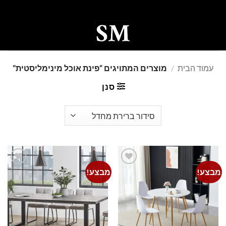
Ski
t
conten
0
עמוד הבית
/
מוצרים המתויגים “פינת אוכל מינימליסטית”
סנן
מבצע!
מבצע!
Add to
Add to
wishlist
wishlist