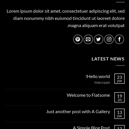
Lorem ipsum dolor sit amet, consectetuer adipiscing elit, sed
diam nonummy nibh euismod tincidunt ut laoreet dolore
magna aliquam erat volutpat.
LATEST NEWS
Hello world!
23
אוק
על
תגובה אחת
Hello
world!
Welcome to Flatsome
19
נוב
אין
תגובות
על
Just another post with A Gallery
13
Welcome
to
אוק
אין
Flatsome
תגובות
על
A Simple Blog Post
13
Just