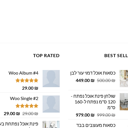
TOP RATED
BEST SEL
כסאות אוכל דמוי עור לבן
Woo Album #4
המחיר
המחיר
449.00
₪
500.00
₪
המקורי
הנוכחי
דורג
5.00
29.00
₪
היה:
הוא:
מתוך 5
שולחן פינת אוכל נפתח -
449.00 ₪.
500.00 ₪.
Woo Single #2
120 ס"מ נפתח ל-160
ס"מ
דורג
4.75
המחיר
המ
29.00
₪
29.00
₪
המחיר
המחיר
979.00
₪
999.00
₪
מתוך 5
המקורי
הנ
המקורי
הנוכחי
פינת אוכל נפתחת בע
כסאות מעוצבים בבד
היה:
הוא
היה:
הוא: