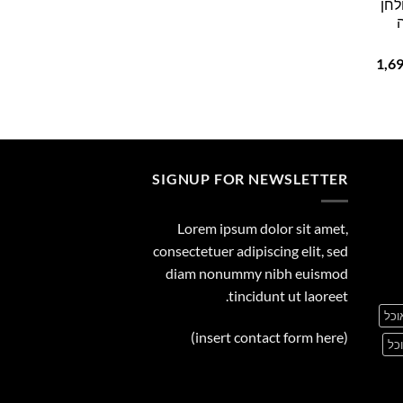
לחן
29.00
המחיר
1,6
הנוכחי
הוא:
1,699.00 ₪.
1
SIGNUP FOR NEWSLETTER
Lorem ipsum dolor sit amet,
consectetuer adipiscing elit, sed
diam nonummy nibh euismod
tincidunt ut laoreet.
וכל
(insert contact form here)
כל