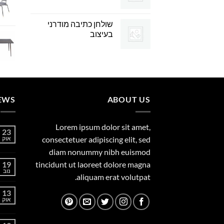
שולחן כתיבה מודרני
בעיצוב
EWS
ABOUT US
Lorem ipsum dolor sit amet,
23
consectetuer adipiscing elit, sed
אוק
diam nonummy nibh euismod
19
tincidunt ut laoreet dolore magna
נוב
aliquam erat volutpat.
13
אוק