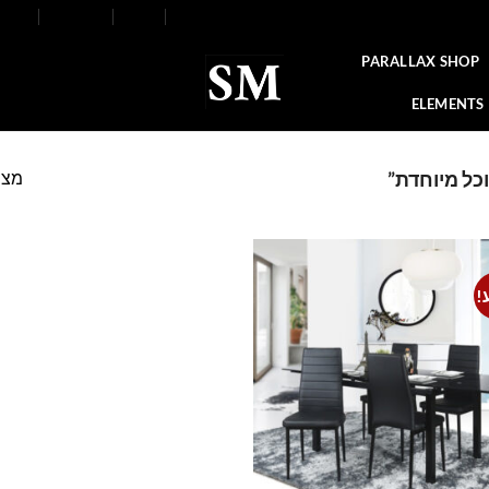
FAQ
Contact
Blog
Our Stores
About
PARALLAX SHOP
ELEMENTS
מצי
כל מיוחדת”
!
Add to
wishlist