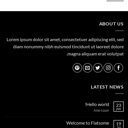
המקורי
הנוכחי
היה:
הוא:
1,149.00 ₪.
1,500.00 ₪.
ABOUT US
Lorem ipsum dolor sit amet, consectetuer adipiscing elit, sed
diam nonummy nibh euismod tincidunt ut laoreet dolore
magna aliquam erat volutpat.
LATEST NEWS
Hello world!
23
אוק
על
תגובה אחת
Hello
world!
Welcome to Flatsome
19
נוב