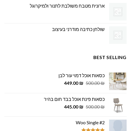
ארונית מטבח משולבת לתנור ולמיקרוגל
שולחן כתיבה מודרני בעיצוב
BEST SELLING
כסאות אוכל דמוי עור לבן
המחיר
המחיר
449.00
₪
500.00
₪
המקורי
הנוכחי
היה:
הוא:
כסאות פינת אוכל בבד חום בהיר
449.00 ₪.
500.00 ₪.
המחיר
המחיר
445.00
₪
500.00
₪
המקורי
הנוכחי
היה:
הוא:
Woo Single #2
445.00 ₪.
500.00 ₪.