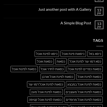
אין
תגובות
על
Just another post with A Gallery
13
Welcome
to
אוק
אין
Flatsome
תגובות
על
A Simple Blog Post
13
Just
another
אוק
אין
post
תגובות
with
על
A
A
Gallery
TAGS
Simple
Blog
Post
כיסא בזול
כיסאות פינת אוכל
כיסא לפינת אוכל
כסא דמוי עור לפינת אוכל
כסאות
כסאות אוכל
כסאות כפריים לפינת אוכל
כסאות לחדר אוכל
כסאות לפינות אוכל
כסאות לפינת אוכל
כסאות לפינת אוכל אורבן
כסאות לפינת אוכל במבצע
כסאות לפינת אוכל דמוי עור
כסאות לפינת אוכל מעוצבים
כסאות לפינת אוכל מעץ
כסאות לפינת אוכל מרופדים
כסאות לפינת אוכל קטיפה