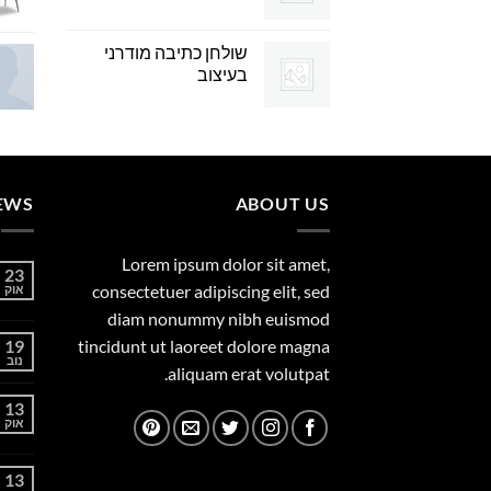
שולחן כתיבה מודרני
בעיצוב
EWS
ABOUT US
Lorem ipsum dolor sit amet,
23
consectetuer adipiscing elit, sed
אוק
diam nonummy nibh euismod
19
tincidunt ut laoreet dolore magna
נוב
aliquam erat volutpat.
13
אוק
13