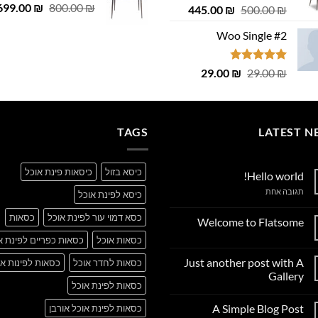
המחיר
 ₪.
699.00
29.00 ₪.
₪
800.00
₪
המחיר
המחיר
445.00
₪
500.00
₪
המקורי
המקורי
הנוכחי
Woo Single #2
היה:
היה:
הוא:
800.00 ₪.
445.00 ₪.
500.00 ₪.
דורג
4.75
המחיר
המחיר
29.00
₪
29.00
₪
מתוך 5
המקורי
הנוכחי
היה:
הוא:
29.00 ₪.
29.00 ₪.
TAGS
LATEST N
כיסא בזול
כיסאות פינת אוכל
Hello world!
על
תגובה אחת
כיסא לפינת אוכל
Hello
world!
כסא דמוי עור לפינת אוכל
כסאות
Welcome to Flatsome
אין
כסאות אוכל
כסאות כפריים לפינת א
תגובות
על
Just another post with A
כסאות לחדר אוכל
כסאות לפינות או
Welcome
to
Gallery
Flatsome
כסאות לפינת אוכל
אין
תגובות
A Simple Blog Post
כסאות לפינת אוכל אורבן
על
Just