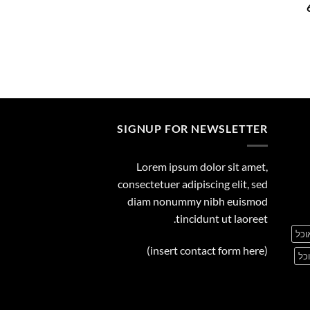
המחיר
29.00
הנוכחי
הוא:
699.00 ₪.
SIGNUP FOR NEWSLETTER
Lorem ipsum dolor sit amet,
consectetuer adipiscing elit, sed
diam nonummy nibh euismod
tincidunt ut laoreet.
וכל
(insert contact form here)
כל