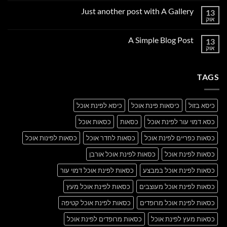
על
Just another post with A Gallery
13
Welcome
to
אוק
אין
Flatsome
תגובות
על
A Simple Blog Post
13
Just
another
אוק
אין
post
תגובות
with
על
A
A
Gallery
TAGS
Simple
Blog
Post
כיסא בזול
כיסאות פינת אוכל
כיסא לפינת אוכל
כסא דמוי עור לפינת אוכל
כסאות
כסאות אוכל
כסאות כפריים לפינת אוכל
כסאות לחדר אוכל
כסאות לפינות אוכל
כסאות לפינת אוכל
כסאות לפינת אוכל אורבן
כסאות לפינת אוכל במבצע
כסאות לפינת אוכל דמוי עור
כסאות לפינת אוכל מעוצבים
כסאות לפינת אוכל מעץ
כסאות לפינת אוכל מרופדים
כסאות לפינת אוכל קטיפה
כסאות מעץ לפינת אוכל
כסאות מרופדים לפינת אוכל