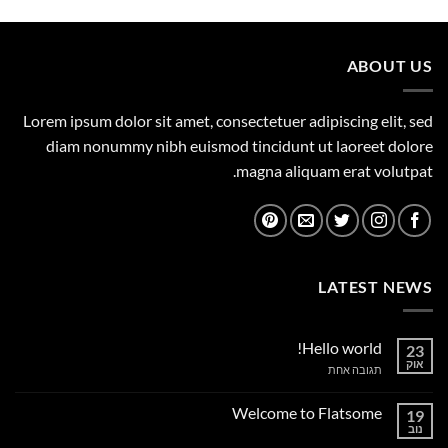
היה:
הוא:
1,149.00 ₪.
1,500.00 ₪.
ABOUT US
Lorem ipsum dolor sit amet, consectetuer adipiscing elit, sed
diam nonummy nibh euismod tincidunt ut laoreet dolore
magna aliquam erat volutpat.
LATEST NEWS
Hello world!
23
אוק
על
תגובה אחת
Hello
world!
Welcome to Flatsome
19
נוב
אין
תגובות